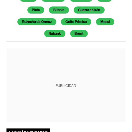
Plata
Bitcoin
Guerra en Irán
Estrecho de Ormuz
Golfo Pérsico
Messi
Nubank
Brent
PUBLICIDAD