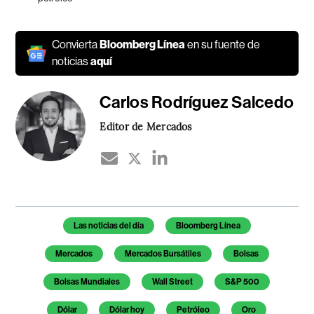
Convierta
Bloomberg Línea
en su fuente de
noticias
aquí
Carlos Rodríguez Salcedo
Editor de Mercados
Temas de este artículo
Las noticias del día
Bloomberg Línea
Mercados
Mercados Bursátiles
Bolsas
Bolsas Mundiales
Wall Street
S&P 500
Dólar
Dólar hoy
Petróleo
Oro