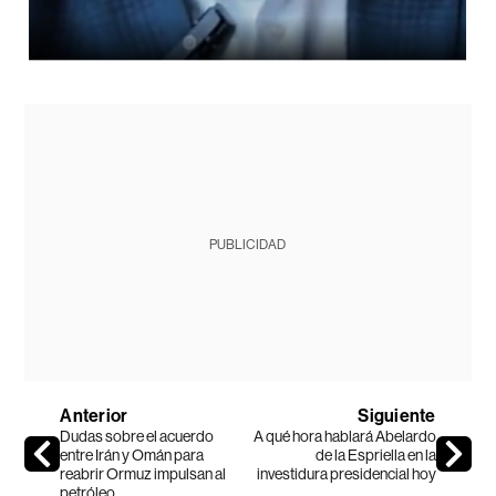
PUBLICIDAD
Anterior
Siguiente
Dudas sobre el acuerdo
A qué hora hablará Abelardo
entre Irán y Omán para
de la Espriella en la
reabrir Ormuz impulsan al
investidura presidencial hoy
petróleo