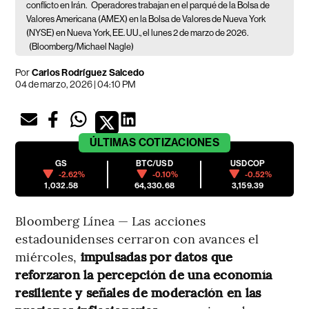
conflicto en Irán.
Operadores trabajan en el parqué de la Bolsa de
Valores Americana (AMEX) en la Bolsa de Valores de Nueva York
(NYSE) en Nueva York, EE. UU., el lunes 2 de marzo de 2026.
(Bloomberg/Michael Nagle)
Por
Carlos Rodríguez Salcedo
04 de marzo, 2026 | 04:10 PM
ÚLTIMAS
COTIZACIONES
GS
BTC/USD
USDCOP
-2.62%
-0.10%
-0.52%
1,032.58
64,330.68
3,159.39
Bloomberg Línea — Las acciones
estadounidenses cerraron con avances el
miércoles,
impulsadas por datos que
reforzaron la percepción de una economía
resiliente y señales de moderación en las