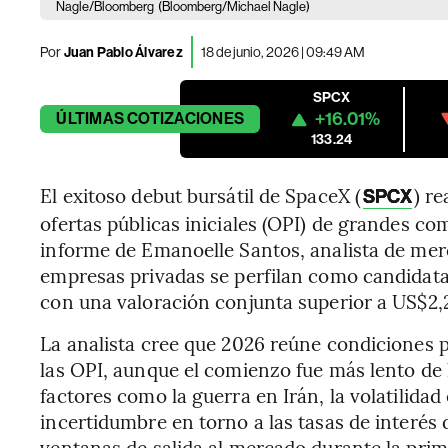
Nagle/Bloomberg
(Bloomberg/Michael Nagle)
Por
Juan Pablo Álvarez
18 de junio, 2026 | 09:49 AM
SPCX
+16.01%
ÚLTIMAS
COTIZACIONES
133.24
El exitoso debut bursátil de SpaceX (
) r
SPCX
ofertas públicas iniciales (OPI) de grandes c
informe de Emanoelle Santos, analista de mer
empresas privadas se perfilan como candidata
con una valoración conjunta superior a US$2,2
La analista cree que 2026 reúne condiciones 
las OPI, aunque el comienzo fue más lento de 
factores como la guerra en Irán, la volatilida
incertidumbre en torno a las tasas de interés 
ventanas de salida al mercado durante la prim