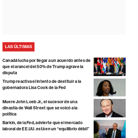
LAS ÚLTIMAS
Canadá lucha por llegar a un acuerdo antes de
que el arancel del 50% de Trump agrave la
disputa
Trump reactiva el intento de destituir a la
gobernadora Lisa Cook de la Fed
Muere John Loeb Jr., el sucesor de una
dinastía de Wall Street que se volcó a la
política
Barkin, de la Fed, advierte que el mercado
laboral de EE.UU. está en un “equilibrio débil”