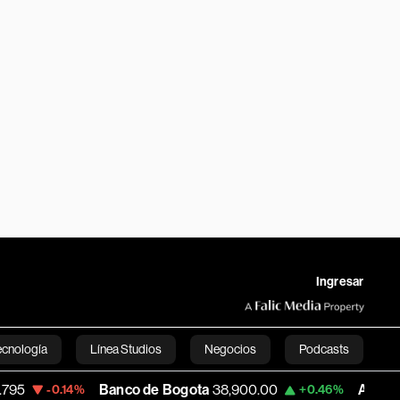
Ingresar
ecnología
Línea Studios
Negocios
Podcasts
Banco de Bogota
38,900.00
Apple
313.305
.14%
+0.46%
English