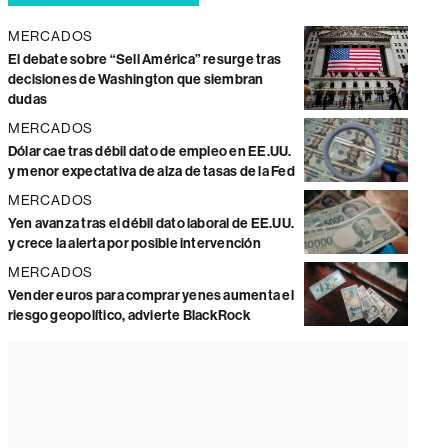
MERCADOS
El debate sobre “Sell América” resurge tras
decisiones de Washington que siembran
dudas
MERCADOS
Dólar cae tras débil dato de empleo en EE.UU.
y menor expectativa de alza de tasas de la Fed
MERCADOS
Yen avanza tras el débil dato laboral de EE.UU.
y crece la alerta por posible intervención
MERCADOS
Vender euros para comprar yenes aumenta el
riesgo geopolítico, advierte BlackRock