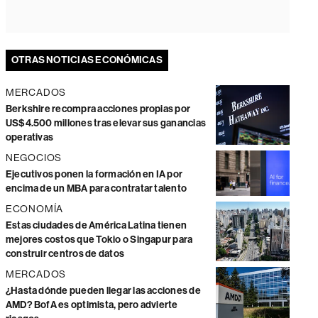
OTRAS NOTICIAS ECONÓMICAS
MERCADOS
Berkshire recompra acciones propias por
US$4.500 millones tras elevar sus ganancias
operativas
NEGOCIOS
Ejecutivos ponen la formación en IA por
encima de un MBA para contratar talento
ECONOMÍA
Estas ciudades de América Latina tienen
mejores costos que Tokio o Singapur para
construir centros de datos
MERCADOS
¿Hasta dónde pueden llegar las acciones de
AMD? BofA es optimista, pero advierte