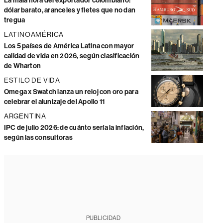
La mala hora del exportador colombiano:
dólar barato, aranceles y fletes que no dan
tregua
LATINOAMÉRICA
Los 5 países de América Latina con mayor
calidad de vida en 2026, según clasificación
de Wharton
ESTILO DE VIDA
Omega x Swatch lanza un reloj con oro para
celebrar el alunizaje del Apollo 11
ARGENTINA
IPC de julio 2026: de cuánto sería la inflación,
según las consultoras
PUBLICIDAD