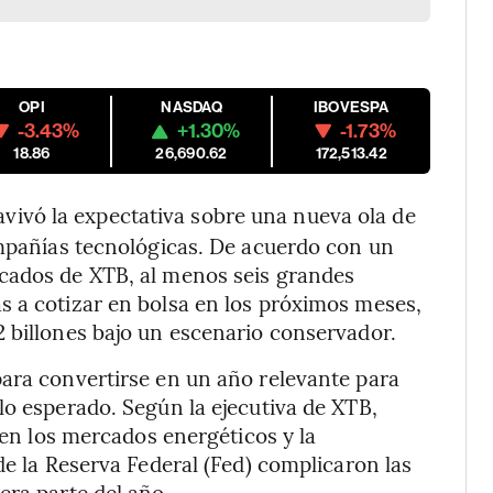
OPI
NASDAQ
IBOVESPA
-3.43%
+1.30%
-1.73%
18.86
26,690.62
172,513.42
eavivó la expectativa sobre una nueva ola de
ompañías tecnológicas. De acuerdo con un
cados de XTB, al menos seis grandes
s a cotizar en bolsa en los próximos meses,
 billones bajo un escenario conservador.
para convertirse en un año relevante para
lo esperado. Según la ejecutiva de XTB,
d en los mercados energéticos y la
de la Reserva Federal (Fed) complicaron las
era parte del año.