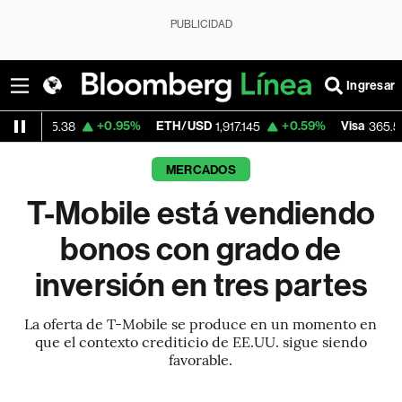
PUBLICIDAD
Ingresar
+0.95%
ETH/USD
+0.59%
Visa
-1.33%
38
1,917.145
365.55
MERCADOS
T-Mobile está vendiendo
bonos con grado de
inversión en tres partes
La oferta de T-Mobile se produce en un momento en
que el contexto crediticio de EE.UU. sigue siendo
favorable.