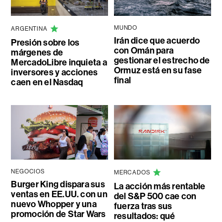
MUNDO
ARGENTINA
Irán dice que acuerdo
Presión sobre los
con Omán para
márgenes de
gestionar el estrecho de
MercadoLibre inquieta a
Ormuz está en su fase
inversores y acciones
final
caen en el Nasdaq
NEGOCIOS
MERCADOS
Burger King dispara sus
La acción más rentable
ventas en EE.UU. con un
del S&P 500 cae con
nuevo Whopper y una
fuerza tras sus
promoción de Star Wars
resultados: qué