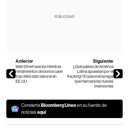
PUBLICIDAD
Anterior
Siguiente
Wall Street avanza mientras
¿Qué países de América
rendimientos de bonos caen
Latina apuestan por el
tras débil dato laboral en
fracking? El panorama legal
EE.UU.
que marcará las nuevas
inversiones
Convierta
Bloomberg Línea
en su fuente de
noticias
aquí