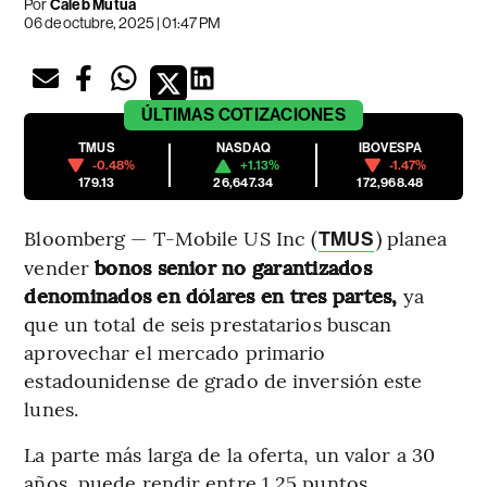
Por
Caleb Mutua
06 de octubre, 2025 | 01:47 PM
ÚLTIMAS
COTIZACIONES
TMUS
NASDAQ
IBOVESPA
-0.48%
+1.13%
-1.47%
179.13
26,647.34
172,968.48
Bloomberg — T-Mobile US Inc (
) planea
TMUS
vender
bonos senior no garantizados
denominados en dólares en tres partes,
ya
que un total de seis prestatarios buscan
aprovechar el mercado primario
estadounidense de grado de inversión este
lunes.
La parte más larga de la oferta, un valor a 30
años, puede rendir entre 1,25 puntos