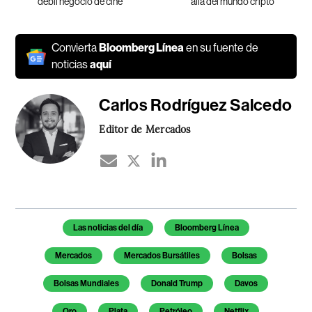
débil negocio de cine
allá del mundo cripto
Convierta
Bloomberg Línea
en su fuente de
noticias
aquí
Carlos Rodríguez Salcedo
Editor de Mercados
Temas de este artículo
Las noticias del día
Bloomberg Línea
Mercados
Mercados Bursátiles
Bolsas
Bolsas Mundiales
Donald Trump
Davos
Oro
Plata
Petróleo
Netflix