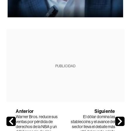
PUBLICIDAD
Anterior
Siguiente
Warner Bros. reduce sus
El dólar domina las
ventas por pérdida de
stablecoins y el avance del
derechos de la NBA y un
sector lleva el debate más