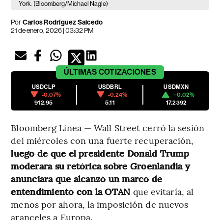
York.
(Bloomberg/Michael Nagle)
Por
Carlos Rodríguez Salcedo
21 de enero, 2026 | 03:32 PM
ÚLTIMAS
COTIZACIONES
USDCLP
USDBRL
USDMXN
-0.07%
-0.24%
+0.02%
912.95
5.11
17.2392
Bloomberg Línea — Wall Street cerró la sesión
del miércoles con una fuerte recuperación,
luego de que el presidente Donald Trump
moderara su retórica sobre Groenlandia y
anunciara que alcanzó un marco de
entendimiento con la OTAN
que evitaría, al
menos por ahora, la imposición de nuevos
aranceles a Europa.