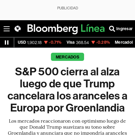
PUBLICIDAD
Ingresar
-0.71%
Visa
-0.28%
MercadoLibre
,902.18
368.54
1,924.95
MERCADOS
S&P 500 cierra al alza
luego de que Trump
cancelara los aranceles a
Europa por Groenlandia
Los mercados reaccionaron con optimismo luego de
que Donald Trump suavizara su tono sobre
Groenlandia y anunciara que no impondría aranceles