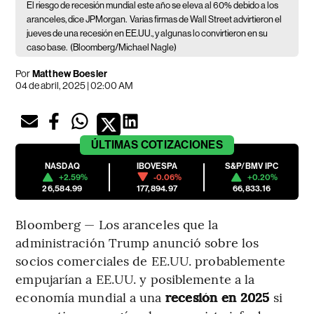
El riesgo de recesión mundial este año se eleva al 60% debido a los
aranceles, dice JPMorgan.
Varias firmas de Wall Street advirtieron el
jueves de una recesión en EE.UU., y algunas lo convirtieron en su
caso base.
(Bloomberg/Michael Nagle)
Por
Matthew Boesler
04 de abril, 2025 | 02:00 AM
ÚLTIMAS
COTIZACIONES
NASDAQ
IBOVESPA
S&P/BMV IPC
+2.59%
-0.06%
+0.20%
26,584.99
177,894.97
66,833.16
Bloomberg — Los aranceles que la
administración Trump anunció sobre los
socios comerciales de EE.UU. probablemente
empujarían a EE.UU. y posiblemente a la
economía mundial a una
recesión en 2025
si