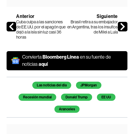
Anterior
Siguiente
Cuba culpa a las sanciones
Brasil retira a su embajador
de EE.UU. por el apagón que
en Argentina, tras los insultos
dejó a la isla sin luz casi 36
de Milei a Lula
horas
Convierta
Bloomberg Línea
en su fuente de
noticias
aquí
Temas de este artículo
Las noticias del día
JPMorgan
Recesión mundial
Donald Trump
EE UU
Aranceles