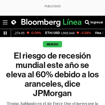
PUBLICIDAD
Ingresar
-0.04%
ETH/USD
-0.34%
Visa
+1
74.65
1,868.948
369.59
MUNDO
El riesgo de recesión
mundial este año se
eleva al 60% debido a los
aranceles, dice
JPMorgan
Trump, hablando en el Air Force One el jueves por la