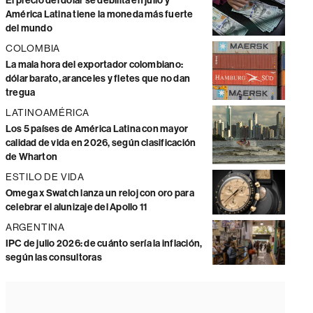
El precio del dólar se debilita en julio y
América Latina tiene la moneda más fuerte
del mundo
COLOMBIA
La mala hora del exportador colombiano:
dólar barato, aranceles y fletes que no dan
tregua
LATINOAMÉRICA
Los 5 países de América Latina con mayor
calidad de vida en 2026, según clasificación
de Wharton
ESTILO DE VIDA
Omega x Swatch lanza un reloj con oro para
celebrar el alunizaje del Apollo 11
ARGENTINA
IPC de julio 2026: de cuánto sería la inflación,
según las consultoras