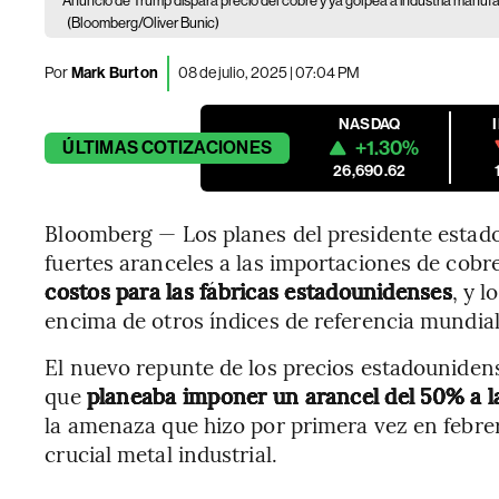
Anuncio de Trump dispara precio del cobre y ya golpea a industria manu
(Bloomberg/Oliver Bunic)
Por
Mark Burton
08 de julio, 2025 | 07:04 PM
NASDAQ
+1.30%
ÚLTIMAS
COTIZACIONES
26,690.62
Bloomberg — Los planes del presidente esta
fuertes aranceles a las importaciones de cobr
costos para las fábricas estadounidenses
, y 
encima de otros índices de referencia mundial
El nuevo repunte de los precios estadouniden
que
planeaba imponer un arancel del 50% a l
la amenaza que hizo por primera vez en febre
crucial metal industrial.