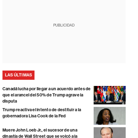
PUBLICIDAD
LAS ÚLTIMAS
Canadá lucha por llegar a un acuerdo antes de
que el arancel del 50% de Trump agrave la
disputa
Trump reactiva el intento de destituir a la
gobernadora Lisa Cook de la Fed
Muere John Loeb Jr., el sucesor de una
dinastía de Wall Street que se volcó a la