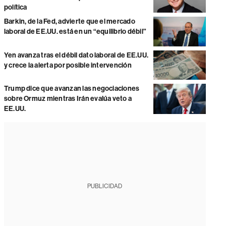
política
Barkin, de la Fed, advierte que el mercado
laboral de EE.UU. está en un “equilibrio débil”
Yen avanza tras el débil dato laboral de EE.UU.
y crece la alerta por posible intervención
Trump dice que avanzan las negociaciones
sobre Ormuz mientras Irán evalúa veto a
EE.UU.
PUBLICIDAD