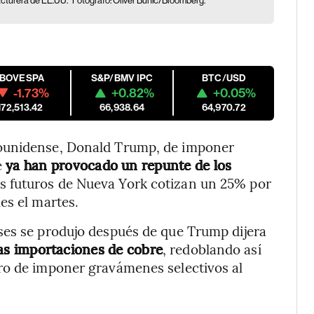
facturera de EE.UU.
Fotógrafo: Oliver Bunic/Bloomberg.
IBOVESPA
S&P/BMV IPC
BTC/USD
-1.73%
+0.82%
+0.05%
172,513.42
66,938.64
64,970.72
dounidense, Donald Trump, de imponer
e
ya han provocado un repunte de los
los futuros de Nueva York cotizan un 25% por
es el martes.
ses se produjo después de que Trump dijera
as importaciones de cobre
, redoblando así
ro de imponer gravámenes selectivos al