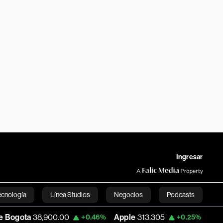
Ingresar
ecnología
Línea Studios
Negocios
Podcasts
8,900.00
Apple
313.305
USD COP
3,15
+0.46%
+0.25%
English