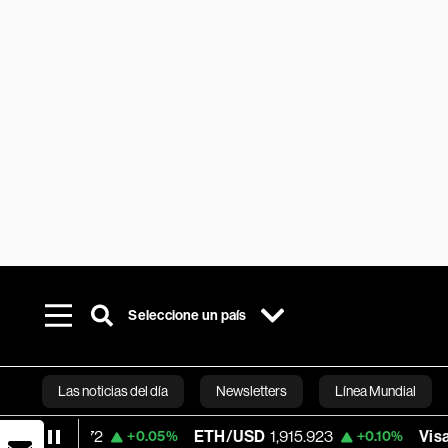
Seleccione un país
Las noticias del día
Newsletters
Línea Mundial
0.72
ETH/USD
1,915.923
Visa
362.50
+0.05%
+0.10%
Bloomberg 