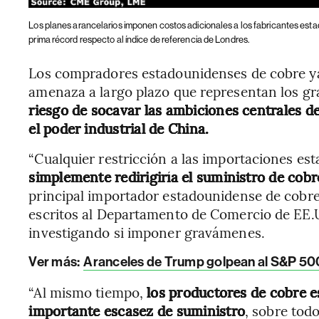
Los planes arancelarios imponen costos adicionales a los fabricantes est
prima récord respecto al índice de referencia de Londres.
Los compradores estadounidenses de cobre ya
amenaza a largo plazo que representan los 
riesgo de socavar las ambiciones centrales d
el poder industrial de China.
“Cualquier restricción a las importaciones e
simplemente redirigiría el suministro de cobr
principal importador estadounidense de cob
escritos al Departamento de Comercio de EE.U
investigando si imponer gravámenes.
Ver más:
Aranceles de Trump golpean al S&P 500 
“Al mismo tiempo,
los productores de cobre 
importante escasez de suministro
, sobre tod