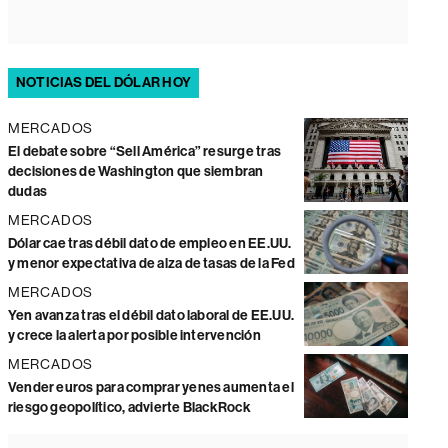
NOTICIAS DEL DÓLAR HOY
MERCADOS
El debate sobre “Sell América” resurge tras
decisiones de Washington que siembran
dudas
MERCADOS
Dólar cae tras débil dato de empleo en EE.UU.
y menor expectativa de alza de tasas de la Fed
MERCADOS
Yen avanza tras el débil dato laboral de EE.UU.
y crece la alerta por posible intervención
MERCADOS
Vender euros para comprar yenes aumenta el
riesgo geopolítico, advierte BlackRock