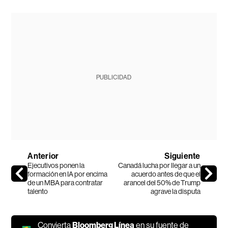
PUBLICIDAD
Anterior
Siguiente
Ejecutivos ponen la
Canadá lucha por llegar a un
formación en IA por encima
acuerdo antes de que el
de un MBA para contratar
arancel del 50% de Trump
talento
agrave la disputa
Convierta
Bloomberg Línea
en su fuente de