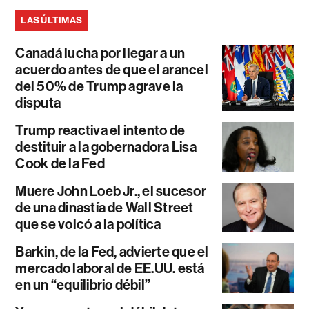
LAS ÚLTIMAS
Canadá lucha por llegar a un
acuerdo antes de que el arancel
del 50% de Trump agrave la
disputa
Trump reactiva el intento de
destituir a la gobernadora Lisa
Cook de la Fed
Muere John Loeb Jr., el sucesor
de una dinastía de Wall Street
que se volcó a la política
Barkin, de la Fed, advierte que el
mercado laboral de EE.UU. está
en un “equilibrio débil”