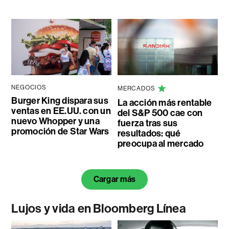
NEGOCIOS
MERCADOS
Burger King dispara sus
La acción más rentable
ventas en EE.UU. con un
del S&P 500 cae con
nuevo Whopper y una
fuerza tras sus
promoción de Star Wars
resultados: qué
preocupa al mercado
Cargar más
Lujos y vida en Bloomberg Línea