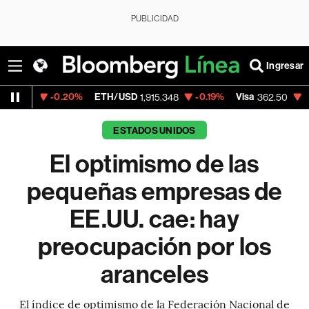
PUBLICIDAD
Ingresar
0.20%
ETH/USD
-0.19%
Visa
-2.15%
Merc
1,915.348
362.50
ESTADOS UNIDOS
El optimismo de las
pequeñas empresas de
EE.UU. cae: hay
preocupación por los
aranceles
El índice de optimismo de la Federación Nacional de