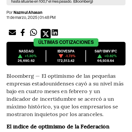
hasta situarse en 100,7 el mes pasado.
(Bloomberg)
Por
Nazmul Ahasan
11 de marzo, 2025 | 01:48 PM
ÚLTIMAS
COTIZACIONES
NASDAQ
IBOVESPA
S&P/BMV IPC
+1.30%
-1.73%
+0.82%
26,690.62
172,513.42
66,938.64
Bloomberg — El optimismo de las pequeñas
empresas estadounidenses cayó a su nivel más
bajo en cuatro meses en febrero y un
indicador de incertidumbre se acercó a un
máximo histórico, ya que los empresarios se
mostraron inquietos por los aranceles.
El índice de optimismo de la Federación