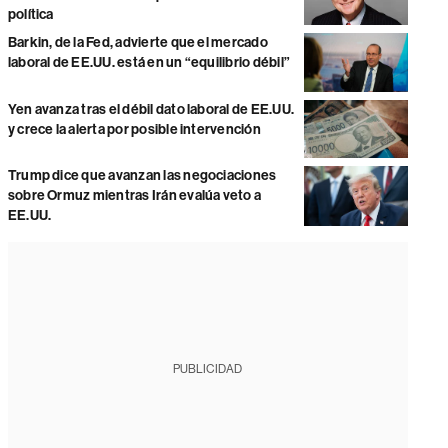
política
Barkin, de la Fed, advierte que el mercado
laboral de EE.UU. está en un “equilibrio débil”
Yen avanza tras el débil dato laboral de EE.UU.
y crece la alerta por posible intervención
Trump dice que avanzan las negociaciones
sobre Ormuz mientras Irán evalúa veto a
EE.UU.
PUBLICIDAD