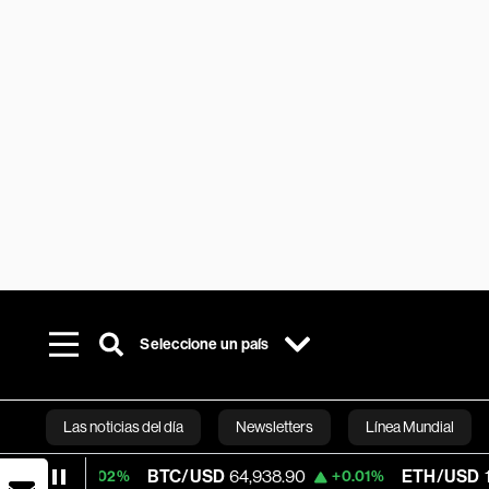
Seleccione un país
Las noticias del día
Newsletters
Línea Mundial
BTC/USD
64,938.90
ETH/USD
1,919.31
0.02%
+0.01%
Bloomberg 