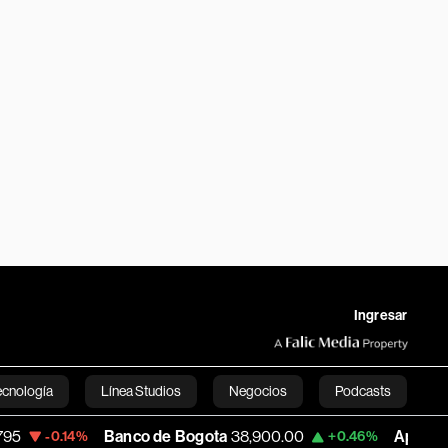
Ingresar
ecnología
Línea Studios
Negocios
Podcasts
Banco de Bogota
38,900.00
Apple
313.305
4%
+0.46%
English