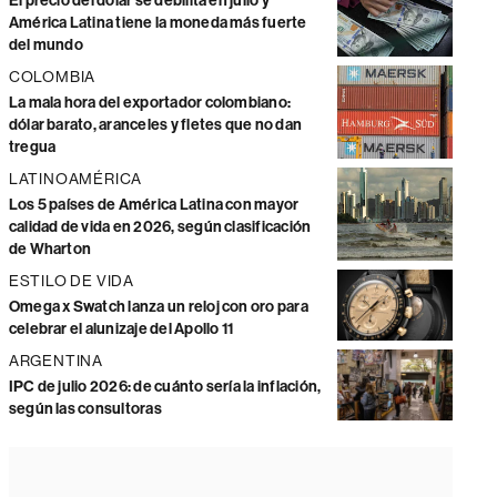
El precio del dólar se debilita en julio y
América Latina tiene la moneda más fuerte
del mundo
COLOMBIA
La mala hora del exportador colombiano:
dólar barato, aranceles y fletes que no dan
tregua
LATINOAMÉRICA
Los 5 países de América Latina con mayor
calidad de vida en 2026, según clasificación
de Wharton
ESTILO DE VIDA
Omega x Swatch lanza un reloj con oro para
celebrar el alunizaje del Apollo 11
ARGENTINA
IPC de julio 2026: de cuánto sería la inflación,
según las consultoras