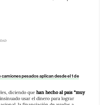
IDAD
 camiones pesados aplican desde el 1 de
eles, diciendo que
han hecho al país “muy
 insinuado usar el dinero para lograr
nacional, la financiación de ayudas a