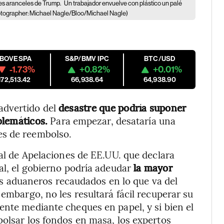
les aranceles de Trump.
Un trabajador envuelve con plástico un palé
tographer: Michael Nagle/Bloo/Michael Nagle)
IBOVESPA
S&P/BMV IPC
BTC/USD
-1.73%
+0.82%
+0.01%
172,513.42
66,938.64
64,938.90
advertido del
desastre que podría suponer
blemáticos.
Para empezar, desataría una
es de reembolso.
nal de Apelaciones de EE.UU. que declara
nal, el gobierno podría adeudar
la mayor
s aduaneros recaudados en lo que va del
 embargo, no les resultará fácil recuperar su
ente mediante cheques en papel, y si bien el
bolsar los fondos en masa, los expertos