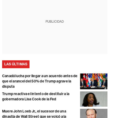
PUBLICIDAD
LAS ÚLTIMAS
Canadá lucha por llegar a un acuerdo antes de
que el arancel del 50% de Trump agrave la
disputa
Trump reactiva el intento de destituir a la
gobernadora Lisa Cook de la Fed
Muere John Loeb Jr., el sucesor de una
dinastía de Wall Street que se volcó a la