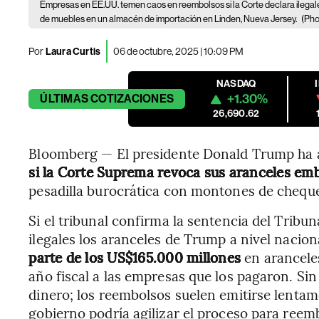
Empresas en EE.UU. temen caos en reembolsos si la Corte declara ilega
de muebles en un almacén de importación en Linden, Nueva Jersey.
(Pho
Por
Laura Curtis
06 de octubre, 2025 | 10:09 PM
NASDAQ
+1.30%
ÚLTIMAS
COTIZACIONES
26,690.62
Bloomberg — El presidente Donald Trump ha 
si la Corte Suprema revoca sus aranceles em
pesadilla burocrática con montones de chequ
Si el tribunal confirma la sentencia del Tribu
ilegales los aranceles de Trump a nivel nacio
parte de los US$165.000 millones
en arancele
año fiscal a las empresas que los pagaron. Sin
dinero; los reembolsos suelen emitirse lentam
gobierno podría agilizar el proceso para reem