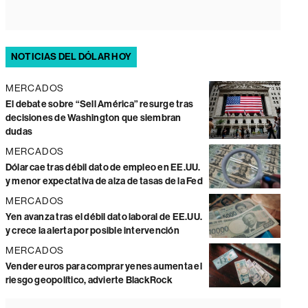
NOTICIAS DEL DÓLAR HOY
MERCADOS
El debate sobre “Sell América” resurge tras
decisiones de Washington que siembran
dudas
MERCADOS
Dólar cae tras débil dato de empleo en EE.UU.
y menor expectativa de alza de tasas de la Fed
MERCADOS
Yen avanza tras el débil dato laboral de EE.UU.
y crece la alerta por posible intervención
MERCADOS
Vender euros para comprar yenes aumenta el
riesgo geopolítico, advierte BlackRock