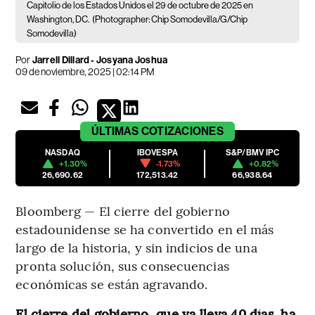
Capitolio de los Estados Unidos el 29 de octubre de 2025 en
Washington, DC.
(Photographer: Chip Somodevilla/G/Chip
Somodevilla)
Por
Jarrell Dillard - Josyana Joshua
09 de noviembre, 2025 | 02:14 PM
ÚLTIMAS
COTIZACIONES
NASDAQ
IBOVESPA
S&P/BMV IPC
+1.30%
-1.73%
+0.82%
26,690.62
172,513.42
66,938.64
Bloomberg — El cierre del gobierno
estadounidense se ha convertido en el más
largo de la historia, y sin indicios de una
pronta solución, sus consecuencias
económicas se están agravando.
El cierre del gobierno, que ya lleva 40 días, ha