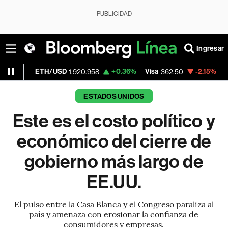
PUBLICIDAD
Ingresar
H/USD
+0.36%
Visa
-2.15%
MercadoLibre
1,920.958
362.50
ESTADOS UNIDOS
Este es el costo político y
económico del cierre de
gobierno más largo de
EE.UU.
El pulso entre la Casa Blanca y el Congreso paraliza al
país y amenaza con erosionar la confianza de
consumidores y empresas.