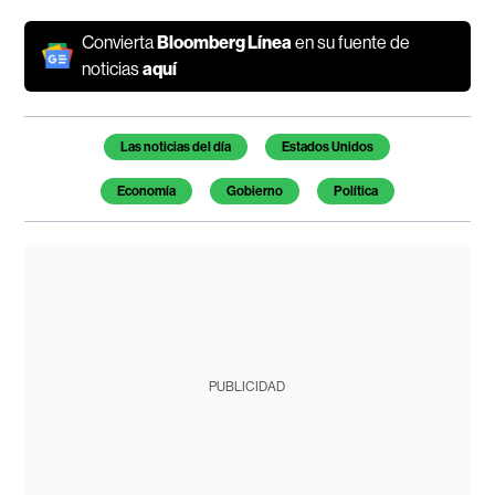
Convierta
Bloomberg Línea
en su fuente de
noticias
aquí
Temas de este artículo
Las noticias del día
Estados Unidos
Economía
Gobierno
Política
PUBLICIDAD