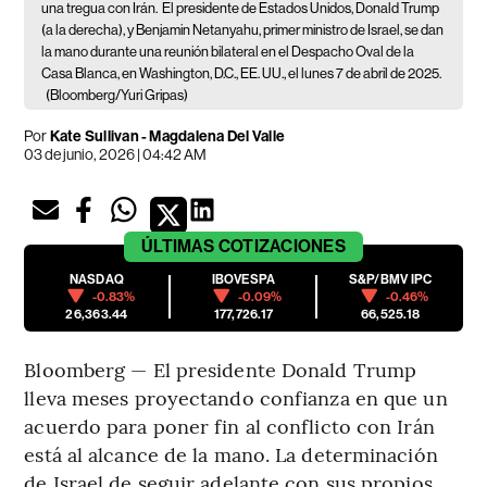
una tregua con Irán.
El presidente de Estados Unidos, Donald Trump
(a la derecha), y Benjamin Netanyahu, primer ministro de Israel, se dan
la mano durante una reunión bilateral en el Despacho Oval de la
Casa Blanca, en Washington, D.C., EE. UU., el lunes 7 de abril de 2025.
(Bloomberg/Yuri Gripas)
Por
Kate Sullivan - Magdalena Del Valle
03 de junio, 2026 | 04:42 AM
ÚLTIMAS
COTIZACIONES
NASDAQ
IBOVESPA
S&P/BMV IPC
-0.83%
-0.09%
-0.46%
26,363.44
177,726.17
66,525.18
Bloomberg — El presidente Donald Trump
lleva meses proyectando confianza en que un
acuerdo para poner fin al conflicto con Irán
está al alcance de la mano. La determinación
de Israel de seguir adelante con sus propios