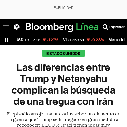
PUBLICIDAD
Ingresar
-1.27%
Visa
-0.28%
MercadoLibre
+
1.448
368.54
1,924.95
ESTADOS UNIDOS
Las diferencias entre
Trump y Netanyahu
complican la búsqueda
de una tregua con Irán
El episodio arrojó una nueva luz sobre un elemento de
la guerra que Trump se ha negado en gran medida a
reconocer: EE.UU .e Israel tienen ideas muy