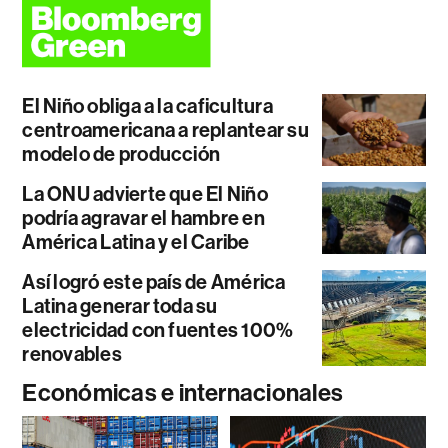
El Niño obliga a la caficultura
centroamericana a replantear su
modelo de producción
La ONU advierte que El Niño
podría agravar el hambre en
América Latina y el Caribe
Así logró este país de América
Latina generar toda su
electricidad con fuentes 100%
renovables
Económicas e internacionales