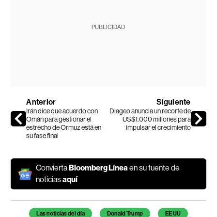
PUBLICIDAD
Anterior
Siguiente
Irán dice que acuerdo con
Diageo anuncia un recorte de
Omán para gestionar el
US$1.000 millones para
estrecho de Ormuz está en
impulsar el crecimiento
su fase final
Convierta
Bloomberg Línea
en su fuente de
noticias
aquí
Temas de este artículo
Las noticias del día
Donald Trump
EE UU