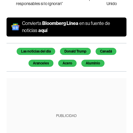
responsables si lo ignoran”
Unido
Convierta
Bloomberg Línea
en su fuente de
noticias
aquí
Temas de este artículo
Las noticias del día
Donald Trump
Canadá
Aranceles
Acero
Alumínio
PUBLICIDAD