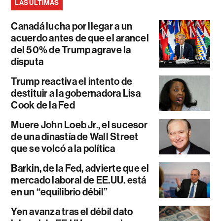
LAS ÚLTIMAS
Canadá lucha por llegar a un
acuerdo antes de que el arancel
del 50% de Trump agrave la
disputa
Trump reactiva el intento de
destituir a la gobernadora Lisa
Cook de la Fed
Muere John Loeb Jr., el sucesor
de una dinastía de Wall Street
que se volcó a la política
Barkin, de la Fed, advierte que el
mercado laboral de EE.UU. está
en un “equilibrio débil”
Yen avanza tras el débil dato