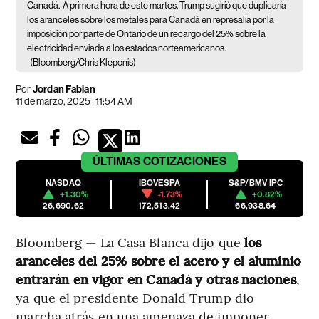
Canadá.
A primera hora de este martes, Trump sugirió que duplicaría
los aranceles sobre los metales para Canadá en represalia por la
imposición por parte de Ontario de un recargo del 25% sobre la
electricidad enviada a los estados norteamericanos.
(Bloomberg/Chris Kleponis)
Por
Jordan Fabian
11 de marzo, 2025 | 11:54 AM
ÚLTIMAS
COTIZACIONES
NASDAQ
IBOVESPA
S&P/BMV IPC
+1.30%
-1.73%
+0.82%
26,690.62
172,513.42
66,938.64
Bloomberg — La Casa Blanca dijo que
los
aranceles del 25% sobre el acero y el aluminio
entrarán en vigor en Canadá y otras naciones
,
ya que el presidente Donald Trump dio
marcha atrás en una amenaza de imponer