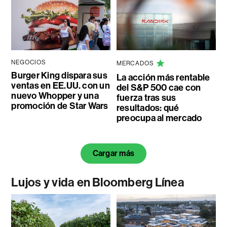
NEGOCIOS
MERCADOS
Burger King dispara sus
La acción más rentable
ventas en EE.UU. con un
del S&P 500 cae con
nuevo Whopper y una
fuerza tras sus
promoción de Star Wars
resultados: qué
preocupa al mercado
Cargar más
Lujos y vida en Bloomberg Línea