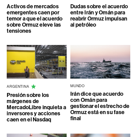
Activos de mercados
Dudas sobre el acuerdo
emergentes caen por
entre Irán y Omán para
temor a que el acuerdo
reabrir Ormuz impulsan
sobre Ormuz eleve las
al petróleo
tensiones
MUNDO
ARGENTINA
Irán dice que acuerdo
Presión sobre los
con Omán para
márgenes de
gestionar el estrecho de
MercadoLibre inquieta a
Ormuz está en su fase
inversores y acciones
final
caen en el Nasdaq