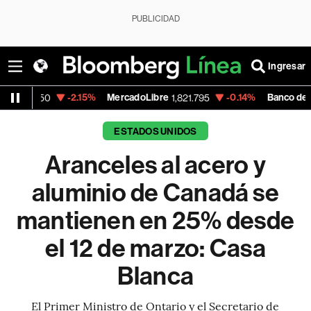
PUBLICIDAD
Ingresar
-2.15%
MercadoLibre
-0.14%
Banco de Bogota
1,821.795
38,900
ESTADOS UNIDOS
Aranceles al acero y
aluminio de Canadá se
mantienen en 25% desde
el 12 de marzo: Casa
Blanca
El Primer Ministro de Ontario y el Secretario de