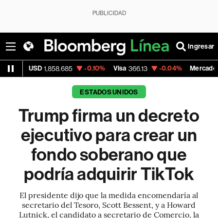
PUBLICIDAD
Ingresar
SD
-0.10%
Visa
-0.04%
MercadoLibre
1,858.685
366.13
1,879.
ESTADOS UNIDOS
Trump firma un decreto
ejecutivo para crear un
fondo soberano que
podría adquirir TikTok
El presidente dijo que la medida encomendaría al
secretario del Tesoro, Scott Bessent, y a Howard
Lutnick, el candidato a secretario de Comercio, la