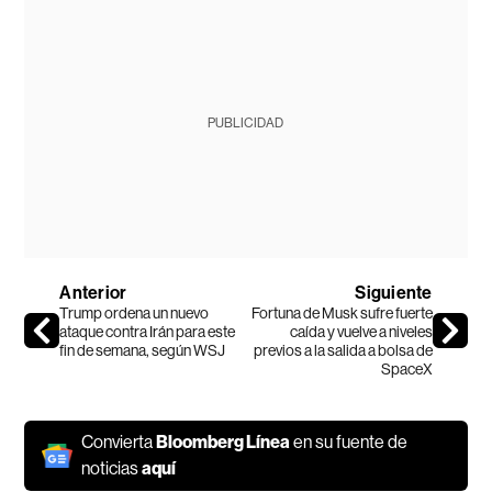
PUBLICIDAD
Anterior
Siguiente
Trump ordena un nuevo
Fortuna de Musk sufre fuerte
ataque contra Irán para este
caída y vuelve a niveles
fin de semana, según WSJ
previos a la salida a bolsa de
SpaceX
Convierta
Bloomberg Línea
en su fuente de
noticias
aquí