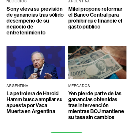
NEGOCIOS
ARGENTINA
Sony eleva su previsión
Milei propone reformar
de ganancias tras sólido
el Banco Central para
desempeño de su
prohibir que financie el
negocio de
gasto público
entretenimiento
ARGENTINA
MERCADOS
La petrolera de Harold
Yen pierde parte de las
Hamm busca ampliar su
ganancias obtenidas
apuesta por Vaca
tras intervención
Muerta en Argentina
mientras BOJ mantiene
su tasa sin cambios