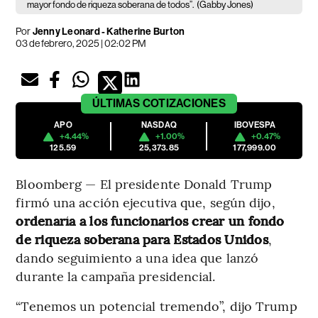
mayor fondo de riqueza soberana de todos”.
(Gabby Jones)
Por
Jenny Leonard - Katherine Burton
03 de febrero, 2025 | 02:02 PM
ÚLTIMAS
COTIZACIONES
APO
NASDAQ
IBOVESPA
+4.44%
+1.00%
+0.47%
125.59
25,373.85
177,999.00
Bloomberg — El presidente Donald Trump
firmó una acción ejecutiva que, según dijo,
ordenaría a los funcionarios crear un fondo
de riqueza soberana para Estados Unidos
,
dando seguimiento a una idea que lanzó
durante la campaña presidencial.
“Tenemos un potencial tremendo”, dijo Trump