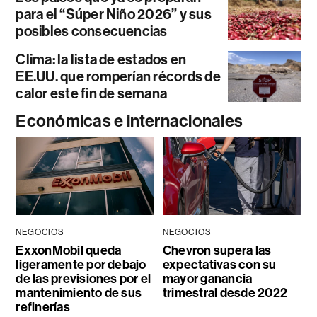
para el “Súper Niño 2026” y sus
posibles consecuencias
Clima: la lista de estados en
EE.UU. que romperían récords de
calor este fin de semana
Económicas e internacionales
NEGOCIOS
NEGOCIOS
ExxonMobil queda
Chevron supera las
ligeramente por debajo
expectativas con su
de las previsiones por el
mayor ganancia
mantenimiento de sus
trimestral desde 2022
refinerías