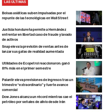
LAS ÚLTIMAS
Bolsas asiáticas suben impulsadas por el
repunte de las tecnológicas en Wall Street
Justicia hondureña permite a Hernández
enfrentar en libertad caso de fraude y lavado
de activos
Snap eleva la previsión de ventas antes de
lanzar sus gafas de realidad aumentada
Utilidades de Ecopetrol reaccionaron: ganó
81% más en el primer semestre
Palantir eleva previsiones de ingresos tras un
trimestre “extraordinario” y fuerte avance
comercial
Dow Jones alcanza un récord mientras cae el
petróleo por señales de alivio desde Irán