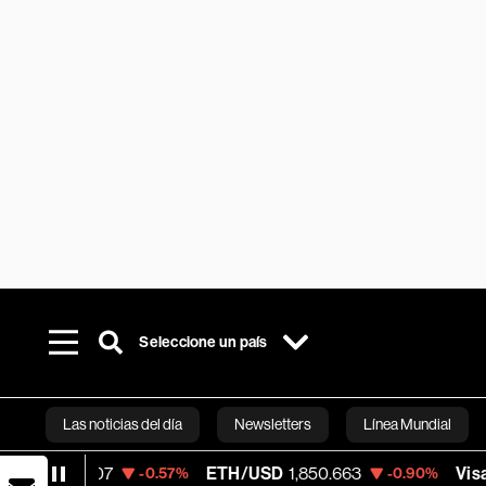
Seleccione un país
Las noticias del día
Newsletters
Línea Mundial
ETH/USD
1,850.663
Visa
365.67
-0.57%
-0.90%
-0.1
Bloomberg 