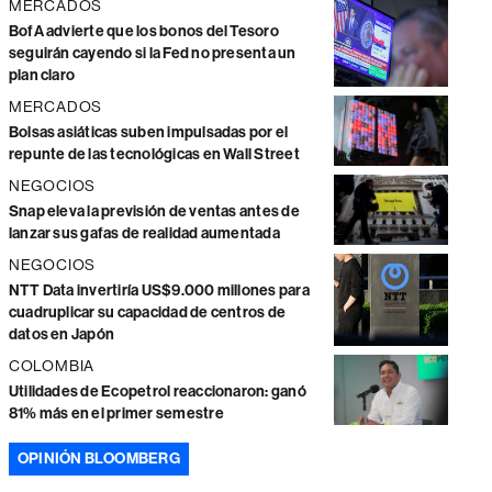
MERCADOS
BofA advierte que los bonos del Tesoro
seguirán cayendo si la Fed no presenta un
plan claro
MERCADOS
Bolsas asiáticas suben impulsadas por el
repunte de las tecnológicas en Wall Street
NEGOCIOS
Snap eleva la previsión de ventas antes de
lanzar sus gafas de realidad aumentada
NEGOCIOS
NTT Data invertiría US$9.000 millones para
cuadruplicar su capacidad de centros de
datos en Japón
COLOMBIA
Utilidades de Ecopetrol reaccionaron: ganó
81% más en el primer semestre
OPINIÓN BLOOMBERG