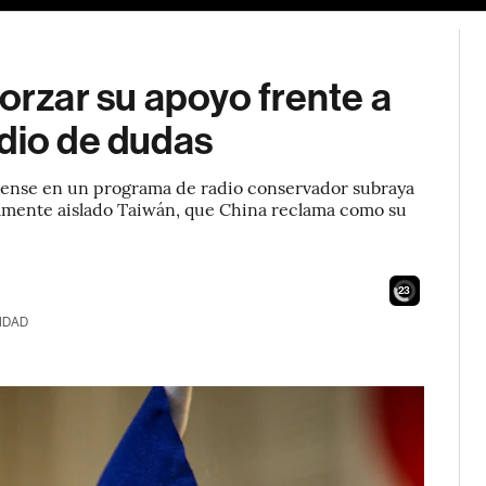
forzar su apoyo frente a
edio de dudas
idense en un programa de radio conservador subraya
icamente aislado Taiwán, que China reclama como su
21
IDAD