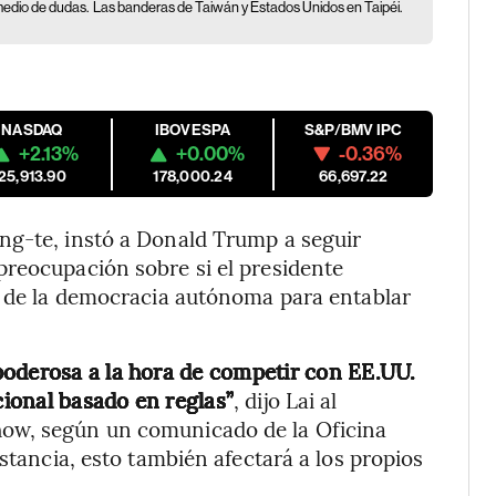
medio de dudas.
Las banderas de Taiwán y Estados Unidos en Taipéi.
NASDAQ
IBOVESPA
S&P/BMV IPC
+2.13%
+0.00%
-0.36%
25,913.90
178,000.24
66,697.22
ng-te, instó a Donald Trump a seguir
preocupación sobre si el presidente
s de la democracia autónoma para entablar
poderosa a la hora de competir con EE.UU.
cional basado en reglas”
, dijo Lai al
ow, según un comunicado de la Oficina
nstancia, esto también afectará a los propios