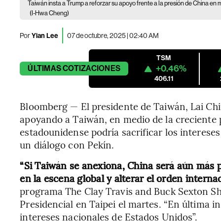
Taiwán insta a Trump a reforzar su apoyo frente a la presión de China en 
(I-Hwa Cheng)
Por
Yian Lee
07 de octubre, 2025 | 02:40 AM
TSM
+0.46%
ÚLTIMAS
COTIZACIONES
406.11
Bloomberg — El presidente de Taiwán, Lai Chi
apoyando a Taiwán, en medio de la creciente 
estadounidense podría sacrificar los interese
un diálogo con Pekín.
“Si Taiwán se anexiona, China será aún más 
en la escena global y alterar el orden interna
programa The Clay Travis and Buck Sexton Sh
Presidencial en Taipei el martes. “En última i
intereses nacionales de Estados Unidos”.