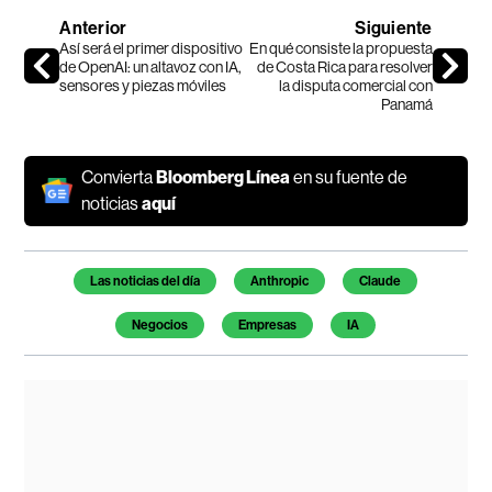
Anterior
Siguiente
Así será el primer dispositivo
En qué consiste la propuesta
de OpenAI: un altavoz con IA,
de Costa Rica para resolver
sensores y piezas móviles
la disputa comercial con
Panamá
Convierta
Bloomberg Línea
en su fuente de
noticias
aquí
Temas de este artículo
Las noticias del día
Anthropic
Claude
Negocios
Empresas
IA