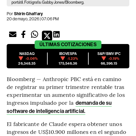
portátil. Fotógrafa: Gabby Jones/Bloomberg.
Por
Shirin Ghaffary
20 de mayo, 2026 | 07:06 PM
ÚLTIMAS
COTIZACIONES
NASDAQ
IBOVESPA
S&P/BMV IPC
-0.06%
-1.23%
-0.19%
26,348.35
175,546.36
66,396.15
Bloomberg — Anthropic PBC está en camino
de registrar su primer trimestre rentable tras
experimentar un aumento significativo de los
ingresos impulsado por la
demanda de su
software de inteligencia artificial.
El fabricante de Claude espera obtener unos
ingresos de US$10.900 millones en el segundo