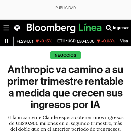
PUBLICIDAD
Ingresar
-0.15%
ETH/USD
-0.08%
Visa
,294.01
1,904.308
370.47
NEGOCIOS
Anthropic va camino a su
primer trimestre rentable
a medida que crecen sus
ingresos por IA
El fabricante de Claude espera obtener unos ingresos
de US$10.900 millones en el segundo trimestre, más
del doble que en el anterior periodo de tres meses,