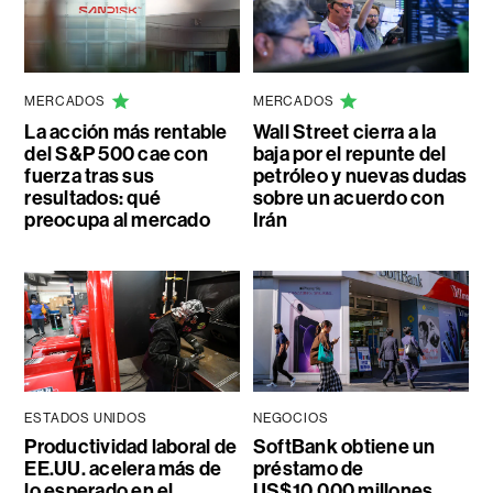
MERCADOS
MERCADOS
La acción más rentable
Wall Street cierra a la
del S&P 500 cae con
baja por el repunte del
fuerza tras sus
petróleo y nuevas dudas
resultados: qué
sobre un acuerdo con
preocupa al mercado
Irán
ESTADOS UNIDOS
NEGOCIOS
Productividad laboral de
SoftBank obtiene un
EE.UU. acelera más de
préstamo de
lo esperado en el
US$10.000 millones