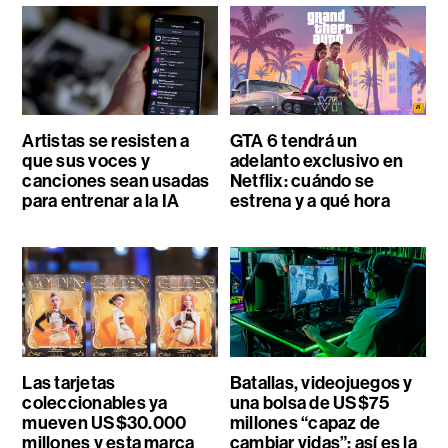
Artistas se resisten a
GTA 6 tendrá un
que sus voces y
adelanto exclusivo en
canciones sean usadas
Netflix: cuándo se
para entrenar a la IA
estrena y a qué hora
Las tarjetas
Batallas, videojuegos y
coleccionables ya
una bolsa de US$75
mueven US$30.000
millones “capaz de
millones y esta marca
cambiar vidas”: así es la