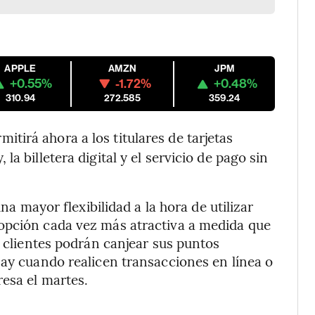
APPLE
AMZN
JPM
+0.55%
-1.72%
+0.48%
310.94
272.585
359.24
rmitirá ahora a los titulares de tarjetas
a billetera digital y el servicio de pago sin
una mayor flexibilidad a la hora de utilizar
opción cada vez más atractiva a medida que
s clientes podrán canjear sus puntos
Pay cuando realicen transacciones en línea o
esa el martes.