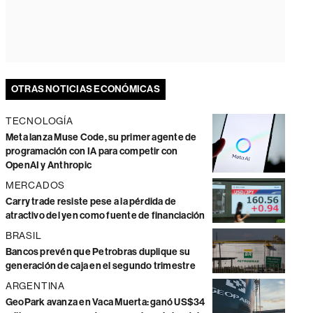
OTRAS NOTICIAS ECONÓMICAS
TECNOLOGÍA
Meta lanza Muse Code, su primer agente de
programación con IA para competir con
OpenAI y Anthropic
MERCADOS
Carry trade resiste pese a la pérdida de
atractivo del yen como fuente de financiación
BRASIL
Bancos prevén que Petrobras duplique su
generación de caja en el segundo trimestre
ARGENTINA
GeoPark avanza en Vaca Muerta: ganó US$34