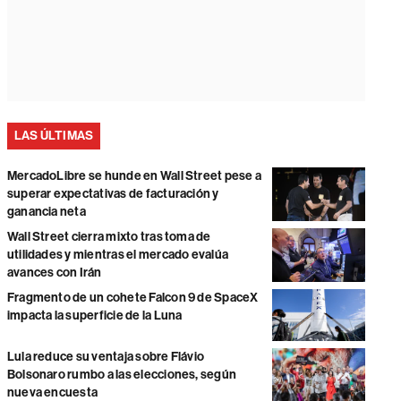
LAS ÚLTIMAS
MercadoLibre se hunde en Wall Street pese a
superar expectativas de facturación y
ganancia neta
Wall Street cierra mixto tras toma de
utilidades y mientras el mercado evalúa
avances con Irán
Fragmento de un cohete Falcon 9 de SpaceX
impacta la superficie de la Luna
Lula reduce su ventaja sobre Flávio
Bolsonaro rumbo a las elecciones, según
nueva encuesta