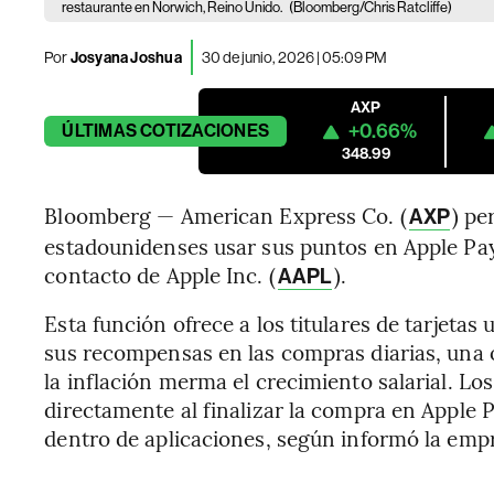
restaurante en Norwich, Reino Unido.
(Bloomberg/Chris Ratcliffe)
Por
Josyana Joshua
30 de junio, 2026 | 05:09 PM
AXP
+0.66%
ÚLTIMAS
COTIZACIONES
348.99
Bloomberg — American Express Co. (
) pe
AXP
estadounidenses usar sus puntos en Apple Pay, l
contacto de Apple Inc. (
).
AAPL
Esta función ofrece a los titulares de tarjetas 
sus recompensas en las compras diarias, una 
la inflación merma el crecimiento salarial. Lo
directamente al finalizar la compra en Apple 
dentro de aplicaciones, según informó la empr