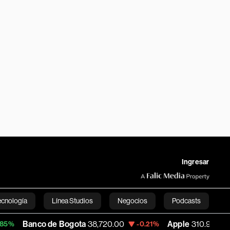
Ingresar
ecnología
Línea Studios
Negocios
Podcasts
 de Bogota
38,720.00
Apple
310.94
US
-0.21%
+0.55%
English