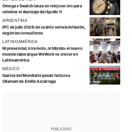
Omega x Swatch lanza un reloj con oro para
celebrar el alunizaje del Apollo 11
ARGENTINA
IPC de julio 2026: de cuánto sería la inflación,
según las consultoras
LATINOAMÉRICA
Ni presencial, ni remoto, ni híbrido: el nuevo
modelo laboral que WeWork ve crecer en
Latinoamérica
MÉXICO
Gastos del Mundial le pasan factura a
Ollamani de Emilio Azcárraga
PUBLICIDAD