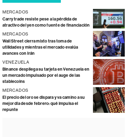
MERCADOS
Carry trade resiste pese a la pérdida de
atractivo del yen como fuente de financiación
MERCADOS
Wall Street cierra mixto tras toma de
utilidades y mientras el mercado evalúa
avances con Irán
VENEZUELA
Binance despliega su tarjeta en Venezuela en
un mercado impulsado por el auge de las
stablecoins
MERCADOS
El precio del oro se dispara y va camino a su
mejor día desde febrero: qué impulsa el
repunte