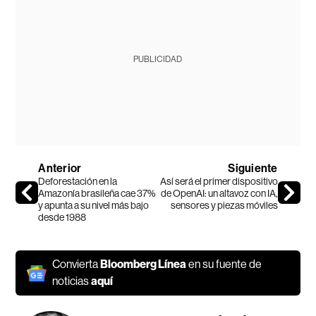
PUBLICIDAD
Anterior
Siguiente
Deforestación en la
Así será el primer dispositivo
Amazonía brasileña cae 37%
de OpenAI: un altavoz con IA,
y apunta a su nivel más bajo
sensores y piezas móviles
desde 1988
Convierta
Bloomberg Línea
en su fuente de
noticias
aquí