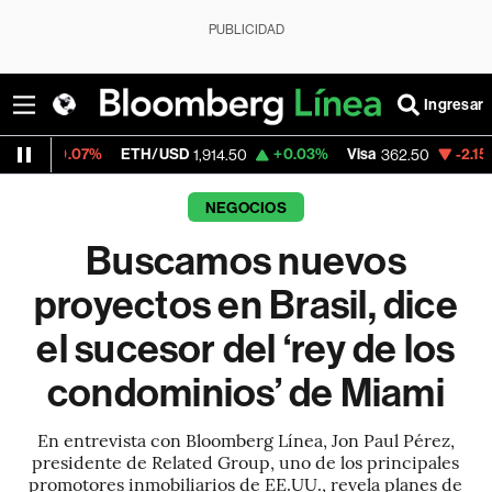
PUBLICIDAD
Ingresar
%
ETH/USD
+0.03%
Visa
-2.15%
MercadoLi
1,914.50
362.50
NEGOCIOS
Buscamos nuevos
proyectos en Brasil, dice
el sucesor del ‘rey de los
condominios’ de Miami
En entrevista con Bloomberg Línea, Jon Paul Pérez,
presidente de Related Group, uno de los principales
promotores inmobiliarios de EE.UU., revela planes de