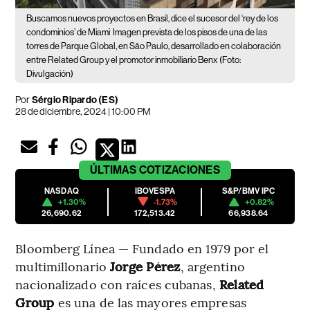
Buscamos nuevos proyectos en Brasil, dice el sucesor del ‘rey de los
condominios’ de Miami
Imagen prevista de los pisos de una de las
torres de Parque Global, en São Paulo, desarrollado en colaboración
entre Related Group y el promotor inmobiliario Benx (Foto:
Divulgación)
Por
Sérgio Ripardo (ES)
28 de diciembre, 2024 | 10:00 PM
ÚLTIMAS
COTIZACIONES
NASDAQ
IBOVESPA
S&P/BMV IPC
+1.30%
-1.73%
+0.82%
26,690.62
172,513.42
66,938.64
Bloomberg Línea — Fundado en 1979 por el
multimillonario
Jorge Pérez
, argentino
nacionalizado con raíces cubanas,
Related
Group
es una de las mayores empresas