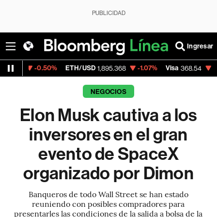
PUBLICIDAD
Ingresar
.50%
ETH/USD
-1.07%
Visa
-0.28%
Merca
1,895.368
368.54
NEGOCIOS
Elon Musk cautiva a los
inversores en el gran
evento de SpaceX
organizado por Dimon
Banqueros de todo Wall Street se han estado
reuniendo con posibles compradores para
presentarles las condiciones de la salida a bolsa de la