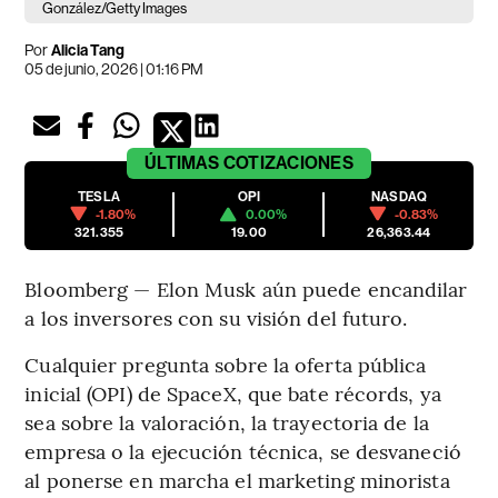
González/Getty Images
Por
Alicia Tang
05 de junio, 2026 | 01:16 PM
ÚLTIMAS
COTIZACIONES
TESLA
OPI
NASDAQ
-1.80%
0.00%
-0.83%
321.355
19.00
26,363.44
Bloomberg — Elon Musk aún puede encandilar
a los inversores con su visión del futuro.
Cualquier pregunta sobre la oferta pública
inicial (OPI) de SpaceX, que bate récords, ya
sea sobre la valoración, la trayectoria de la
empresa o la ejecución técnica, se desvaneció
al ponerse en marcha el marketing minorista