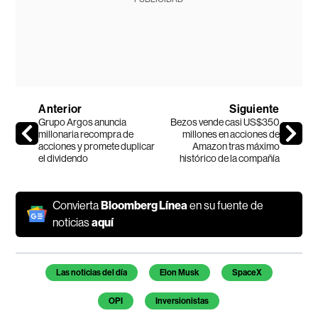
Anterior
Siguiente
Grupo Argos anuncia
Bezos vende casi US$350
millonaria recompra de
millones en acciones de
acciones y promete duplicar
Amazon tras máximo
el dividendo
histórico de la compañía
Convierta
Bloomberg Línea
en su fuente de
noticias
aquí
Temas de este artículo
Las noticias del día
Elon Musk
SpaceX
OPI
Inversionistas