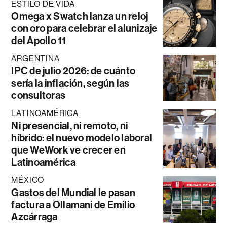
ESTILO DE VIDA
Omega x Swatch lanza un reloj
con oro para celebrar el alunizaje
del Apollo 11
ARGENTINA
IPC de julio 2026: de cuánto
sería la inflación, según las
consultoras
LATINOAMÉRICA
Ni presencial, ni remoto, ni
híbrido: el nuevo modelo laboral
que WeWork ve crecer en
Latinoamérica
MÉXICO
Gastos del Mundial le pasan
factura a Ollamani de Emilio
Azcárraga