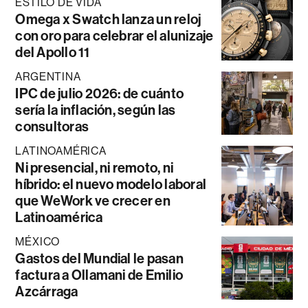
ESTILO DE VIDA
Omega x Swatch lanza un reloj
con oro para celebrar el alunizaje
del Apollo 11
ARGENTINA
IPC de julio 2026: de cuánto
sería la inflación, según las
consultoras
LATINOAMÉRICA
Ni presencial, ni remoto, ni
híbrido: el nuevo modelo laboral
que WeWork ve crecer en
Latinoamérica
MÉXICO
Gastos del Mundial le pasan
factura a Ollamani de Emilio
Azcárraga