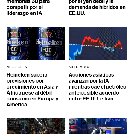
memorias 3D para
por el yen débil y la
competir por el
demanda de híbridos en
liderazgo en IA
EE.UU.
NEGOCIOS
MERCADOS
Heineken supera
Acciones asiáticas
previsiones por
avanzan por la IA
crecimiento en Asia y
mientras cae el petróleo
África pese al débil
ante posible acuerdo
consumo en Europa y
entre EE.UU. e Irán
América