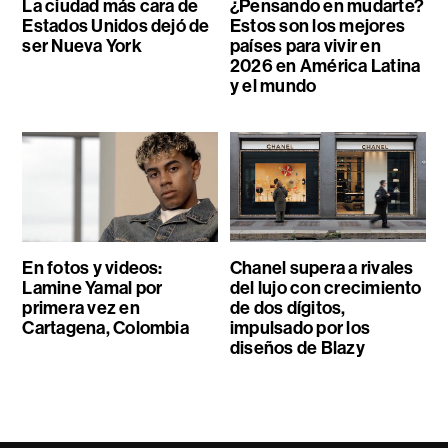
La ciudad más cara de
¿Pensando en mudarte?
Estados Unidos dejó de
Estos son los mejores
ser Nueva York
países para vivir en
2026 en América Latina
y el mundo
En fotos y videos:
Chanel supera a rivales
Lamine Yamal por
del lujo con crecimiento
primera vez en
de dos dígitos,
Cartagena, Colombia
impulsado por los
diseños de Blazy