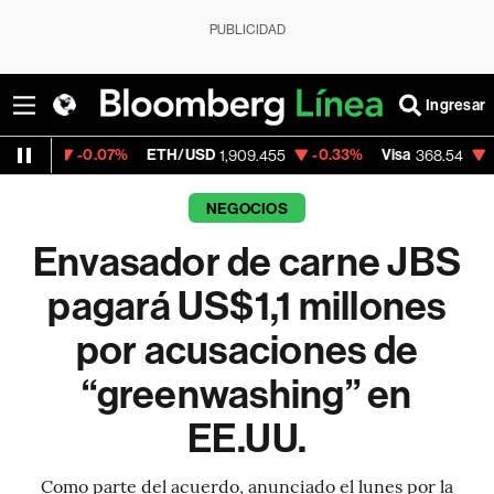
PUBLICIDAD
Ingresar
07%
ETH/USD
-0.33%
Visa
-0.28%
Merca
1,909.455
368.54
NEGOCIOS
Envasador de carne JBS
pagará US$1,1 millones
por acusaciones de
“greenwashing” en
EE.UU.
Como parte del acuerdo, anunciado el lunes por la