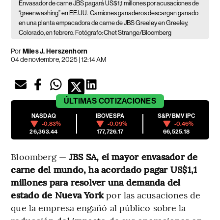
Envasador de carne JBS pagará US$1,1 millones por acusaciones de
“greenwashing” en EE.UU.
Camiones ganaderos descargan ganado
en una planta empacadora de carne de JBS Greeley en Greeley,
Colorado, en febrero. Fotógrafo: Chet Strange/Bloomberg
Por
Miles J. Herszenhorn
04 de noviembre, 2025 | 12:14 AM
ÚLTIMAS
COTIZACIONES
NASDAQ
IBOVESPA
S&P/BMV IPC
-0.83%
-0.09%
-0.46%
26,363.44
177,726.17
66,525.18
Bloomberg —
JBS SA, el mayor envasador de
carne del mundo, ha acordado pagar US$1,1
millones para resolver una demanda del
estado de Nueva York
por las acusaciones de
que la empresa engañó al público sobre la