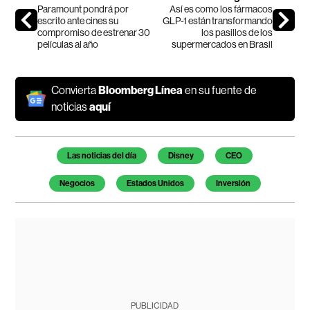
Paramount pondrá por
Así es como los fármacos
escrito ante cines su
GLP-1 están transformando
compromiso de estrenar 30
los pasillos de los
películas al año
supermercados en Brasil
Convierta
Bloomberg Línea
en su fuente de
noticias
aquí
Temas de este artículo
Las noticias del día
Disney
CEO
Negocios
Estados Unidos
Inversión
PUBLICIDAD