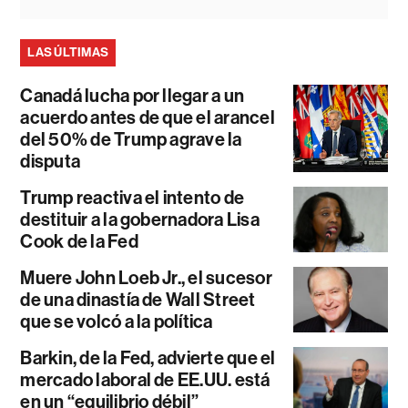
LAS ÚLTIMAS
Canadá lucha por llegar a un
acuerdo antes de que el arancel
del 50% de Trump agrave la
disputa
Trump reactiva el intento de
destituir a la gobernadora Lisa
Cook de la Fed
Muere John Loeb Jr., el sucesor
de una dinastía de Wall Street
que se volcó a la política
Barkin, de la Fed, advierte que el
mercado laboral de EE.UU. está
en un “equilibrio débil”