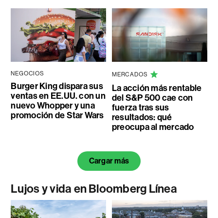
NEGOCIOS
MERCADOS
Burger King dispara sus
La acción más rentable
ventas en EE.UU. con un
del S&P 500 cae con
nuevo Whopper y una
fuerza tras sus
promoción de Star Wars
resultados: qué
preocupa al mercado
Cargar más
Lujos y vida en Bloomberg Línea