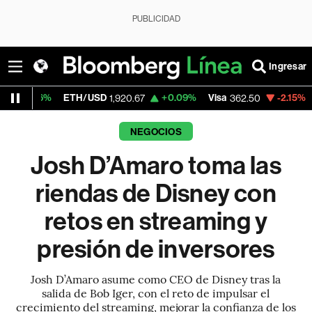
PUBLICIDAD
Ingresar
TH/USD
+0.09%
Visa
-2.15%
MercadoLibre
1,920.67
362.50
NEGOCIOS
Josh D’Amaro toma las
riendas de Disney con
retos en streaming y
presión de inversores
Josh D’Amaro asume como CEO de Disney tras la
salida de Bob Iger, con el reto de impulsar el
crecimiento del streaming, mejorar la confianza de los