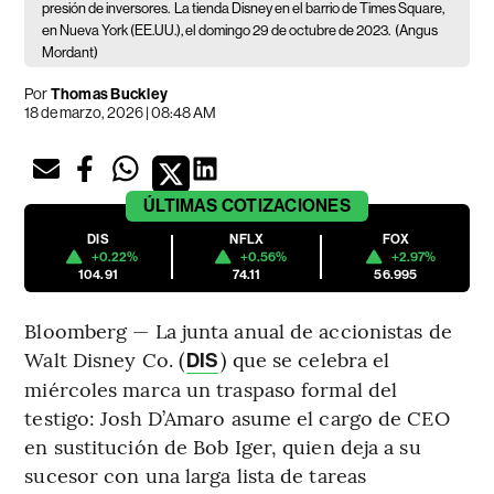
presión de inversores.
La tienda Disney en el barrio de Times Square,
en Nueva York (EE.UU.), el domingo 29 de octubre de 2023.
(Angus
Mordant)
Por
Thomas Buckley
18 de marzo, 2026 | 08:48 AM
ÚLTIMAS
COTIZACIONES
DIS
NFLX
FOX
+0.22%
+0.56%
+2.97%
104.91
74.11
56.995
Bloomberg — La junta anual de accionistas de
Walt Disney Co. (
) que se celebra el
DIS
miércoles marca un traspaso formal del
testigo: Josh D’Amaro asume el cargo de CEO
en sustitución de Bob Iger, quien deja a su
sucesor con una larga lista de tareas