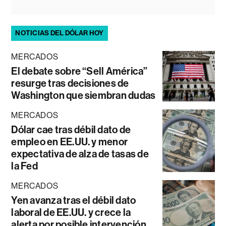
NOTICIAS DEL DÓLAR HOY
MERCADOS
El debate sobre “Sell América”
resurge tras decisiones de
Washington que siembran dudas
MERCADOS
Dólar cae tras débil dato de
empleo en EE.UU. y menor
expectativa de alza de tasas de
la Fed
MERCADOS
Yen avanza tras el débil dato
laboral de EE.UU. y crece la
alerta por posible intervención