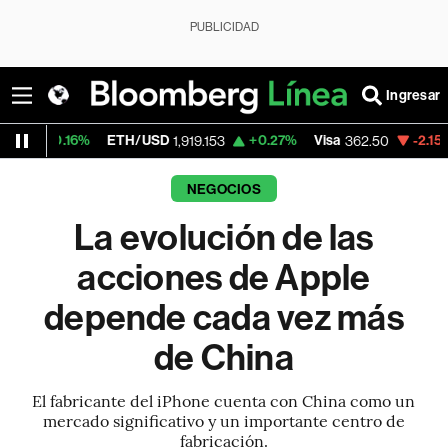
PUBLICIDAD
Ingresar
ETH/USD
+0.27%
Visa
-2.15%
MercadoLib
1,919.153
362.50
NEGOCIOS
La evolución de las
acciones de Apple
depende cada vez más
de China
El fabricante del iPhone cuenta con China como un
mercado significativo y un importante centro de
fabricación.