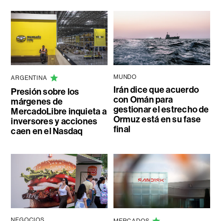
MUNDO
ARGENTINA
Irán dice que acuerdo
Presión sobre los
con Omán para
márgenes de
gestionar el estrecho de
MercadoLibre inquieta a
Ormuz está en su fase
inversores y acciones
final
caen en el Nasdaq
NEGOCIOS
MERCADOS