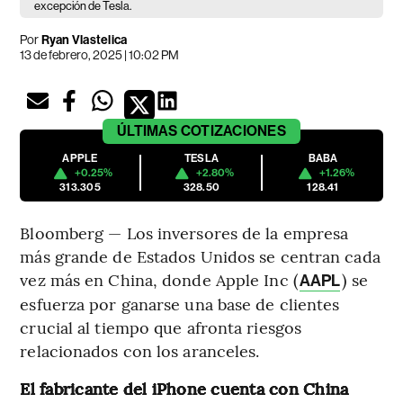
excepción de Tesla.
Por
Ryan Vlastelica
13 de febrero, 2025 | 10:02 PM
ÚLTIMAS
COTIZACIONES
APPLE
TESLA
BABA
+0.25%
+2.80%
+1.26%
313.305
328.50
128.41
Bloomberg — Los inversores de la empresa
más grande de Estados Unidos se centran cada
vez más en China, donde Apple Inc (
) se
AAPL
esfuerza por ganarse una base de clientes
crucial al tiempo que afronta riesgos
relacionados con los aranceles.
El fabricante del iPhone cuenta con China