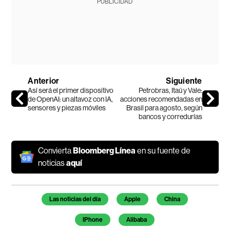
PUBLICIDAD
Anterior
Siguiente
Así será el primer dispositivo
Petrobras, Itaú y Vale:
de OpenAI: un altavoz con IA,
acciones recomendadas en
sensores y piezas móviles
Brasil para agosto, según
bancos y corredurías
Convierta
Bloomberg Línea
en su fuente de
noticias
aquí
Temas de este artículo
Las noticias del día
Apple
China
IPhone
Alibaba