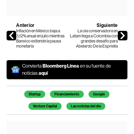
Anterior
Siguiente
Inflación en México baja a
La ola conservadora en
3,12% anual en julio mientras
Latam llega a Colombia con
Banxico extiende la pausa
grandes desafío para
monetaria
Abelardo De la Espriella
Convierta
Bloomberg Línea
en su fuente de
noticias
aquí
Temas de este artículo
Startup
Financiamiento
Google
Venture Capital
Las noticias del día