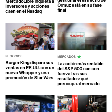
gestionar el estrecho de
MercadoLibre inquieta a
Ormuz está en su fase
inversores y acciones
final
caen en el Nasdaq
NEGOCIOS
MERCADOS
Burger King dispara sus
La acción más rentable
ventas en EE.UU. con un
del S&P 500 cae con
nuevo Whopper y una
fuerza tras sus
promoción de Star Wars
resultados: qué
preocupa al mercado