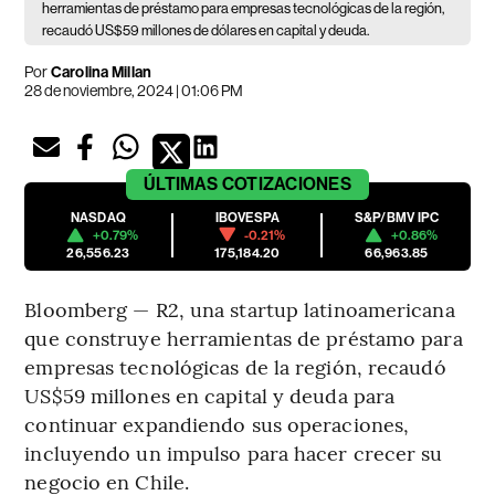
herramientas de préstamo para empresas tecnológicas de la región,
recaudó US$59 millones de dólares en capital y deuda.
Por
Carolina Millan
28 de noviembre, 2024 | 01:06 PM
ÚLTIMAS
COTIZACIONES
NASDAQ
IBOVESPA
S&P/BMV IPC
+0.79%
-0.21%
+0.86%
26,556.23
175,184.20
66,963.85
Bloomberg — R2, una startup latinoamericana
que construye herramientas de préstamo para
empresas tecnológicas de la región, recaudó
US$59 millones en capital y deuda para
continuar expandiendo sus operaciones,
incluyendo un impulso para hacer crecer su
negocio en Chile.