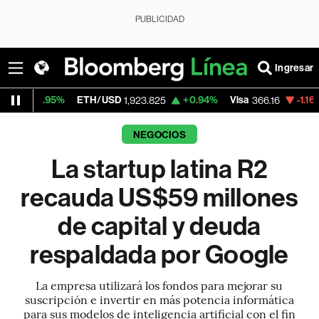
PUBLICIDAD
Ingresar
%
ETH/USD
+0.94%
Visa
-1.16%
MercadoL
1,923.825
366.16
NEGOCIOS
La startup latina R2
recauda US$59 millones
de capital y deuda
respaldada por Google
La empresa utilizará los fondos para mejorar su
suscripción e invertir en más potencia informática
para sus modelos de inteligencia artificial con el fin