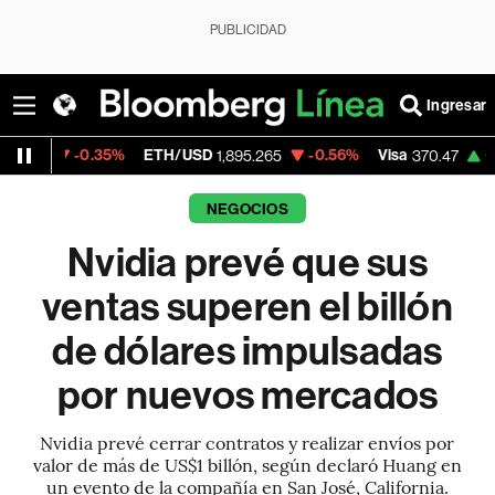
PUBLICIDAD
Ingresar
0.35%
ETH/USD
-0.56%
Visa
+0.52%
Mer
1,895.265
370.47
NEGOCIOS
Nvidia prevé que sus
ventas superen el billón
de dólares impulsadas
por nuevos mercados
Nvidia prevé cerrar contratos y realizar envíos por
valor de más de US$1 billón, según declaró Huang en
un evento de la compañía en San José, California.