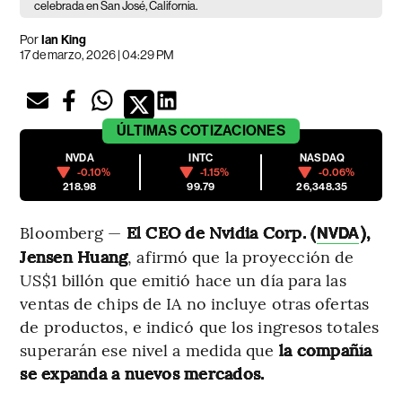
celebrada en San José, California.
Por
Ian King
17 de marzo, 2026 | 04:29 PM
ÚLTIMAS
COTIZACIONES
NVDA
INTC
NASDAQ
-0.10%
-1.15%
-0.06%
218.98
99.79
26,348.35
Bloomberg —
El CEO de Nvidia Corp. (
),
NVDA
Jensen Huang
, afirmó que la proyección de
US$1 billón que emitió hace un día para las
ventas de chips de IA no incluye otras ofertas
de productos, e indicó que los ingresos totales
superarán ese nivel a medida que
la compañía
se expanda a nuevos mercados.