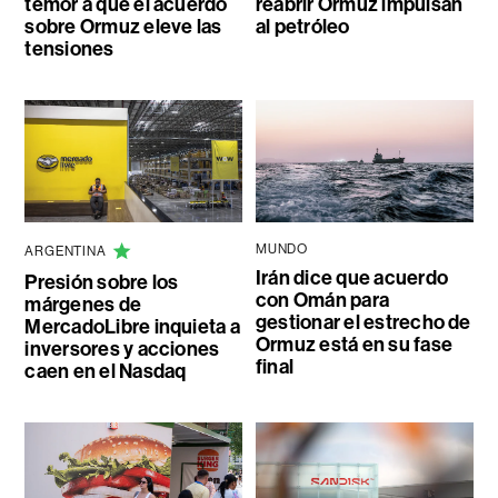
temor a que el acuerdo
reabrir Ormuz impulsan
sobre Ormuz eleve las
al petróleo
tensiones
MUNDO
ARGENTINA
Irán dice que acuerdo
Presión sobre los
con Omán para
márgenes de
gestionar el estrecho de
MercadoLibre inquieta a
Ormuz está en su fase
inversores y acciones
final
caen en el Nasdaq