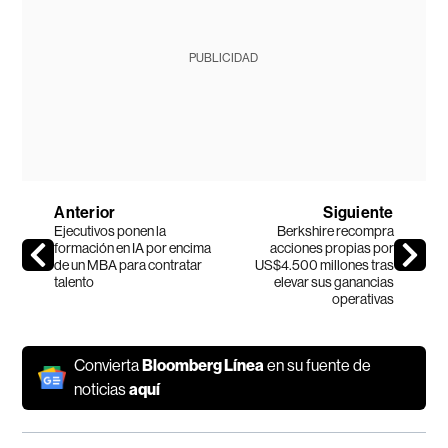
PUBLICIDAD
Anterior
Siguiente
Ejecutivos ponen la
Berkshire recompra
formación en IA por encima
acciones propias por
de un MBA para contratar
US$4.500 millones tras
talento
elevar sus ganancias
operativas
Convierta
Bloomberg Línea
en su fuente de
noticias
aquí