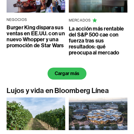
NEGOCIOS
MERCADOS
Burger King dispara sus
La acción más rentable
ventas en EE.UU. con un
del S&P 500 cae con
nuevo Whopper y una
fuerza tras sus
promoción de Star Wars
resultados: qué
preocupa al mercado
Cargar más
Lujos y vida en Bloomberg Línea