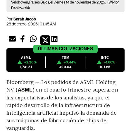
Veldhoven, Países Bajos, el viernes 14 de noviembre de 2025.
(Wiktor
Dabkowski)
Por
Sarah Jacob
28 de enero, 2026 | 01:45 AM
ÚLTIMAS
COTIZACIONES
ASML
TSM
INTC
+2.20%
+0.44%
+1.86%
1,741.51
420.04
101.65
Bloomberg — Los pedidos de ASML Holding
NV (
) en el cuarto trimestre superaron
ASML
las expectativas de los analistas, ya que el
rápido desarrollo de la infraestructura de
inteligencia artificial impulsó la demanda de
sus máquinas de fabricación de chips de
vanguardia.