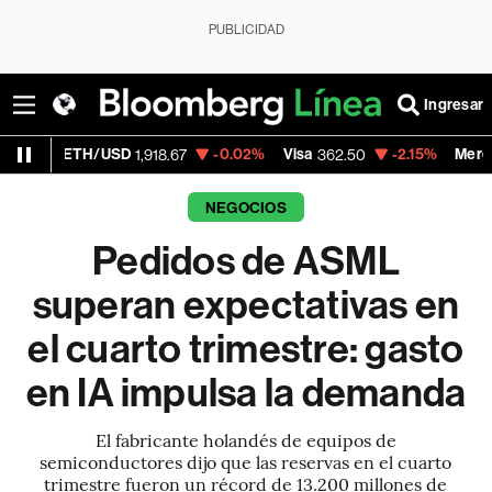
PUBLICIDAD
Ingresar
TH/USD
-0.02%
Visa
-2.15%
MercadoLibre
1,918.67
362.50
1
NEGOCIOS
Pedidos de ASML
superan expectativas en
el cuarto trimestre: gasto
en IA impulsa la demanda
El fabricante holandés de equipos de
semiconductores dijo que las reservas en el cuarto
trimestre fueron un récord de 13.200 millones de