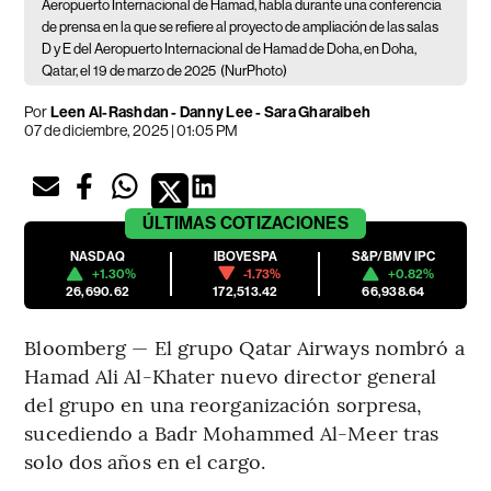
Aeropuerto Internacional de Hamad, habla durante una conferencia
de prensa en la que se refiere al proyecto de ampliación de las salas
D y E del Aeropuerto Internacional de Hamad de Doha, en Doha,
Qatar, el 19 de marzo de 2025
(NurPhoto)
Por
Leen Al-Rashdan - Danny Lee - Sara Gharaibeh
07 de diciembre, 2025 | 01:05 PM
ÚLTIMAS
COTIZACIONES
NASDAQ
IBOVESPA
S&P/BMV IPC
+1.30%
-1.73%
+0.82%
26,690.62
172,513.42
66,938.64
Bloomberg — El grupo Qatar Airways nombró a
Hamad Ali Al-Khater nuevo director general
del grupo en una reorganización sorpresa,
sucediendo a Badr Mohammed Al-Meer tras
solo dos años en el cargo.