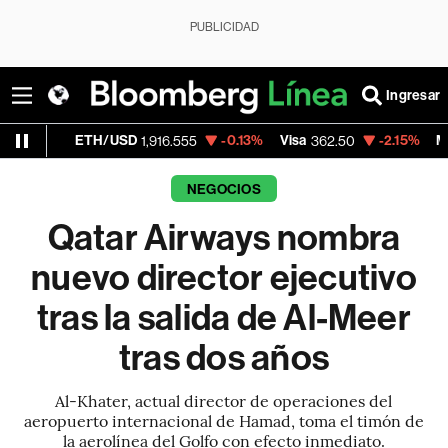
PUBLICIDAD
Ingresar
ETH/USD
-0.13%
Visa
-2.15%
MercadoLibr
1,916.555
362.50
NEGOCIOS
Qatar Airways nombra
nuevo director ejecutivo
tras la salida de Al-Meer
tras dos años
Al-Khater, actual director de operaciones del
aeropuerto internacional de Hamad, toma el timón de
la aerolínea del Golfo con efecto inmediato.