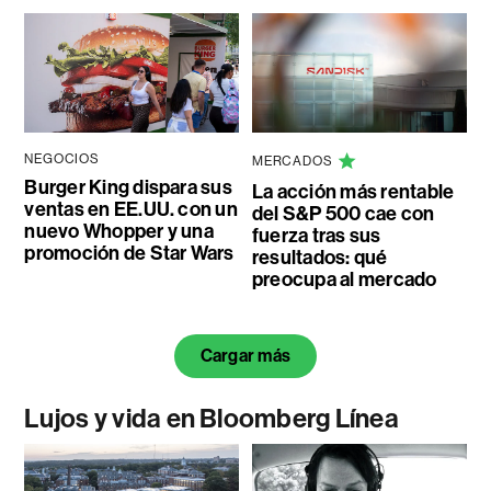
NEGOCIOS
MERCADOS
Burger King dispara sus
La acción más rentable
ventas en EE.UU. con un
del S&P 500 cae con
nuevo Whopper y una
fuerza tras sus
promoción de Star Wars
resultados: qué
preocupa al mercado
Cargar más
Lujos y vida en Bloomberg Línea