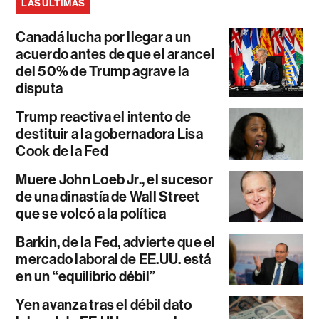
LAS ÚLTIMAS
Canadá lucha por llegar a un
acuerdo antes de que el arancel
del 50% de Trump agrave la
disputa
Trump reactiva el intento de
destituir a la gobernadora Lisa
Cook de la Fed
Muere John Loeb Jr., el sucesor
de una dinastía de Wall Street
que se volcó a la política
Barkin, de la Fed, advierte que el
mercado laboral de EE.UU. está
en un “equilibrio débil”
Yen avanza tras el débil dato