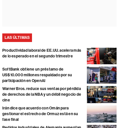
LAS ÚLTIMAS
Productividad laboral de EE.UU. acelera más
de lo esperado en el segundo trimestre
SoftBank obtiene un préstamo de
US$10.000 millones respaldado por su
participación en OpenAI
Warner Bros. reduce sus ventas por pérdida
de derechos de la NBA y un débil negocio de
cine
Irán dice que acuerdo con Omán para
gestionar el estrecho de Ormuz está en su
fase final
Pedidos industriales de Alemania aumentan