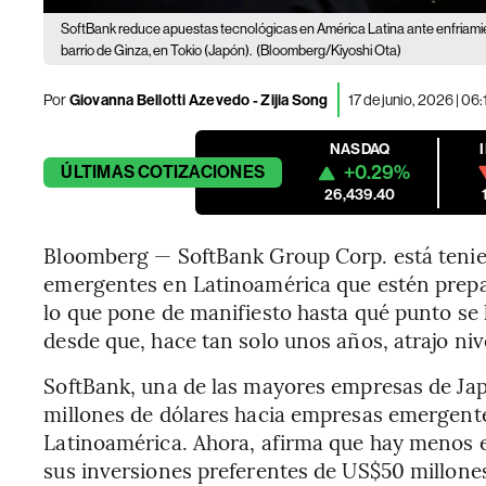
SoftBank reduce apuestas tecnológicas en América Latina ante enfriamien
barrio de Ginza, en Tokio (Japón).
(Bloomberg/Kiyoshi Ota)
Por
Giovanna Bellotti Azevedo - Zijia Song
17 de junio, 2026 | 06
NASDAQ
+0.29%
ÚLTIMAS
COTIZACIONES
26,439.40
Bloomberg — SoftBank Group Corp. está tenie
emergentes en Latinoamérica que estén prepar
lo que pone de manifiesto hasta qué punto se 
desde que, hace tan solo unos años, atrajo nive
SoftBank, una de las mayores empresas de Japó
millones de dólares hacia empresas emergente
Latinoamérica. Ahora, afirma que hay menos 
sus inversiones preferentes de US$50 millone