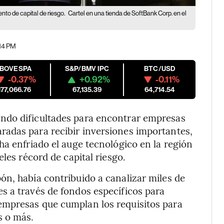
to de capital de riesgo.
Cartel en una tienda de SoftBank Corp. en el
:14 PM
IBOVESPA
S&P/BMV IPC
BTC/USD
-0.37%
+0.92%
-0.11%
177,066.76
67,135.39
64,714.54
ndo dificultades para encontrar empresas
adas para recibir inversiones importantes,
ha enfriado el auge tecnológico en la región
les récord de capital riesgo.
n, había contribuido a canalizar miles de
s a través de fondos específicos para
empresas que cumplan los requisitos para
s o más.