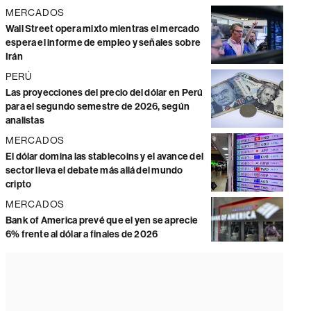
MERCADOS
Wall Street opera mixto mientras el mercado
espera el informe de empleo y señales sobre
Irán
PERÚ
Las proyecciones del precio del dólar en Perú
para el segundo semestre de 2026, según
analistas
MERCADOS
El dólar domina las stablecoins y el avance del
sector lleva el debate más allá del mundo
cripto
MERCADOS
Bank of America prevé que el yen se aprecie
6% frente al dólar a finales de 2026