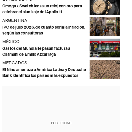
Omega x Swatch lanza un reloj con oro para
celebrar el alunizaje del Apollo 11
ARGENTINA
IPC de julio 2026: de cuánto sería la inflación,
según las consultoras
MÉXICO
Gastos del Mundial le pasan factura a
Ollamani de Emilio Azcárraga
MERCADOS
El Niño amenaza a América Latina y Deutsche
Bank identifica los países más expuestos
PUBLICIDAD