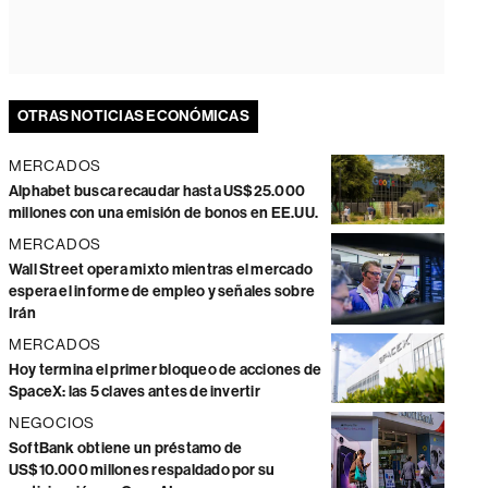
OTRAS NOTICIAS ECONÓMICAS
MERCADOS
Alphabet busca recaudar hasta US$25.000
millones con una emisión de bonos en EE.UU.
MERCADOS
Wall Street opera mixto mientras el mercado
espera el informe de empleo y señales sobre
Irán
MERCADOS
Hoy termina el primer bloqueo de acciones de
SpaceX: las 5 claves antes de invertir
NEGOCIOS
SoftBank obtiene un préstamo de
US$10.000 millones respaldado por su