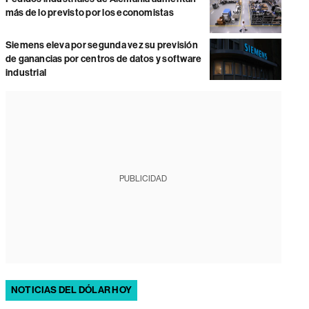
más de lo previsto por los economistas
Siemens eleva por segunda vez su previsión
de ganancias por centros de datos y software
industrial
PUBLICIDAD
NOTICIAS DEL DÓLAR HOY