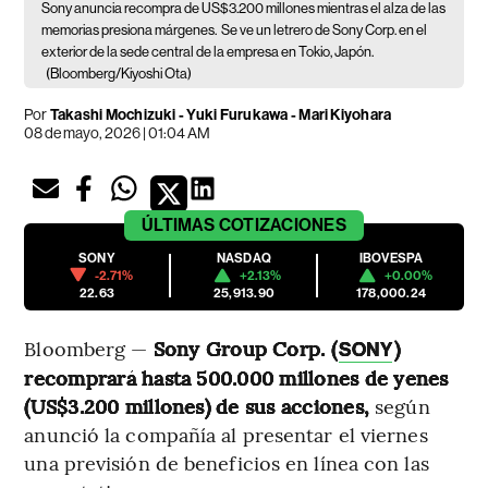
Sony anuncia recompra de US$3.200 millones mientras el alza de las
memorias presiona márgenes.
Se ve un letrero de Sony Corp. en el
exterior de la sede central de la empresa en Tokio, Japón.
(Bloomberg/Kiyoshi Ota)
Por
Takashi Mochizuki - Yuki Furukawa - Mari Kiyohara
08 de mayo, 2026 | 01:04 AM
ÚLTIMAS
COTIZACIONES
SONY
NASDAQ
IBOVESPA
-2.71%
+2.13%
+0.00%
22.63
25,913.90
178,000.24
Bloomberg —
Sony Group Corp. (
)
SONY
recomprará hasta 500.000 millones de yenes
(US$3.200 millones) de sus acciones,
según
anunció la compañía al presentar el viernes
una previsión de beneficios en línea con las