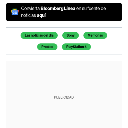
Convierta
Bloomberg Línea
en su fuente de
noticias
aquí
Temas de este artículo
Las noticias del día
Sony
Memorias
Precios
PlayStation 5
PUBLICIDAD