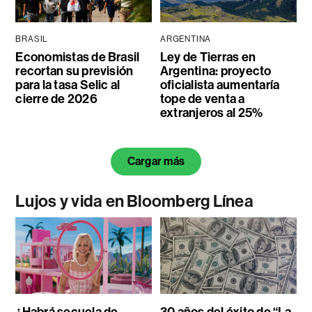
BRASIL
ARGENTINA
Economistas de Brasil
Ley de Tierras en
recortan su previsión
Argentina: proyecto
para la tasa Selic al
oficialista aumentaría
cierre de 2026
tope de venta a
extranjeros al 25%
Cargar más
Lujos y vida en Bloomberg Línea
¿Habrá secuela de
30 años del éxito de “La