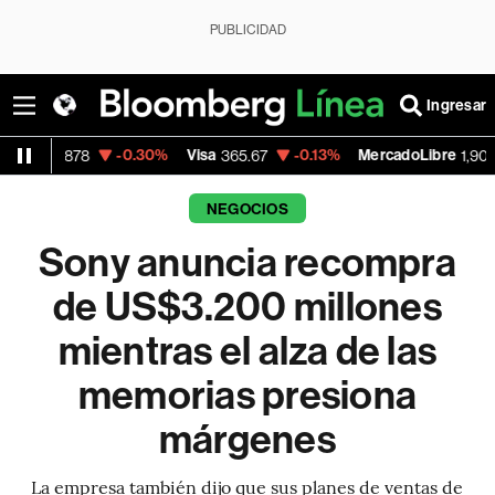
PUBLICIDAD
Ingresar
-0.30%
Visa
-0.13%
MercadoLibre
+1.
878
365.67
1,900.47
NEGOCIOS
Sony anuncia recompra
de US$3.200 millones
mientras el alza de las
memorias presiona
márgenes
La empresa también dijo que sus planes de ventas de