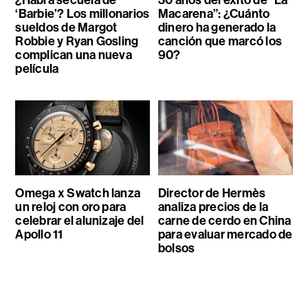
‘Barbie’? Los millonarios
Macarena”: ¿Cuánto
sueldos de Margot
dinero ha generado la
Robbie y Ryan Gosling
canción que marcó los
complican una nueva
90?
película
Omega x Swatch lanza
Director de Hermès
un reloj con oro para
analiza precios de la
celebrar el alunizaje del
carne de cerdo en China
Apollo 11
para evaluar mercado de
bolsos