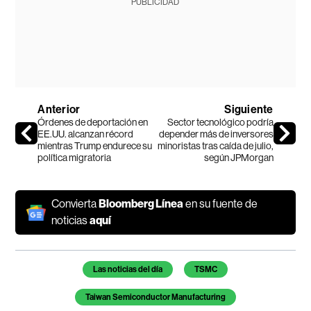
PUBLICIDAD
Anterior
Siguiente
Órdenes de deportación en
Sector tecnológico podría
EE.UU. alcanzan récord
depender más de inversores
mientras Trump endurece su
minoristas tras caída de julio,
política migratoria
según JPMorgan
Convierta
Bloomberg Línea
en su fuente de
noticias
aquí
Temas de este artículo
Las noticias del día
TSMC
Taiwan Semiconductor Manufacturing