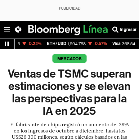
PUBLICIDAD
Ingresar
-0.22%
ETH/USD
-0.57%
Visa
-0.28%
Me
1,904.768
368.54
MERCADOS
Ventas de TSMC superan
estimaciones y se elevan
las perspectivas para la
IA en 2025
El fabricante de chips registró un aumento del 39%
en los ingresos de octubre a diciembre, hasta los
US$26.300 millones, según cálculos basados en las