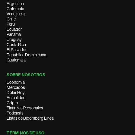
Argentina
Colombia
Venezuela
Chile
Perú
Ecuador
Panamá
Uruguay
Costa Rica
El Salvador
República Dominicana
Guatemala
SOBRE NOSOTROS
Economía
Mercados
Dólar Hoy
Actualidad
Cripto
Finanzas Personales
Podcasts
Listas de Bloomberg Línea
TÉRMINOS DE USO