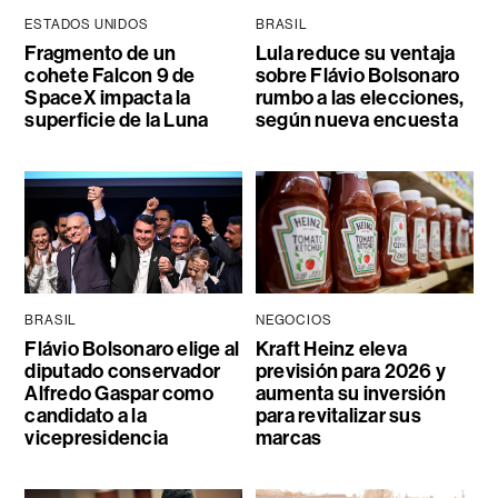
ESTADOS UNIDOS
BRASIL
Fragmento de un
Lula reduce su ventaja
cohete Falcon 9 de
sobre Flávio Bolsonaro
SpaceX impacta la
rumbo a las elecciones,
superficie de la Luna
según nueva encuesta
BRASIL
NEGOCIOS
Flávio Bolsonaro elige al
Kraft Heinz eleva
diputado conservador
previsión para 2026 y
Alfredo Gaspar como
aumenta su inversión
candidato a la
para revitalizar sus
vicepresidencia
marcas