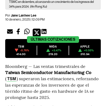
TSMC en diciembre, alcanzando un crecimiento de los ingresos del
34% para 2024.
(An Rong Xu)
Por
Jane Lanhee Lee
10 de enero, 2025 | 12:09 PM
ÚLTIMAS
COTIZACIONES
TSM
NVDA
APPLE
-0.76%
+3.47%
+0.55%
414.00
219.20
310.94
Bloomberg — Las ventas trimestrales de
Taiwan Semiconductor Manufacturing Co
(
) superaron las estimaciones, reforzando
TSM
las esperanzas de los inversores de que el
tórrido ritmo de gasto en hardware de IA se
prolongue hasta 2025.