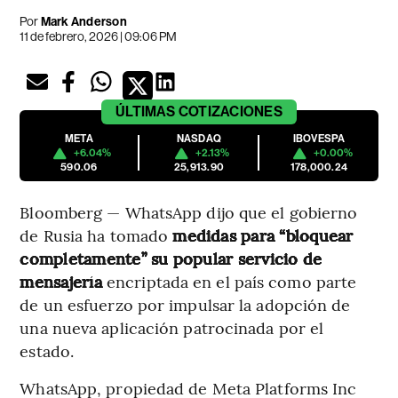
Por
Mark Anderson
11 de febrero, 2026 | 09:06 PM
ÚLTIMAS
COTIZACIONES
META
NASDAQ
IBOVESPA
+6.04%
+2.13%
+0.00%
590.06
25,913.90
178,000.24
Bloomberg — WhatsApp dijo que el gobierno
de Rusia ha tomado
medidas para “bloquear
completamente” su popular servicio de
mensajería
encriptada en el país como parte
de un esfuerzo por impulsar la adopción de
una nueva aplicación patrocinada por el
estado.
WhatsApp, propiedad de Meta Platforms Inc