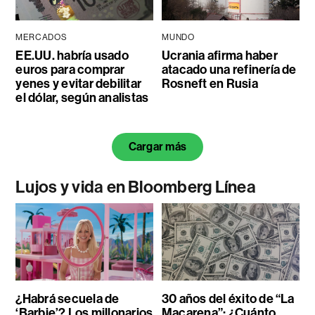
MERCADOS
MUNDO
EE.UU. habría usado
Ucrania afirma haber
euros para comprar
atacado una refinería de
yenes y evitar debilitar
Rosneft en Rusia
el dólar, según analistas
Cargar más
Lujos y vida en Bloomberg Línea
¿Habrá secuela de
30 años del éxito de “La
‘Barbie’? Los millonarios
Macarena”: ¿Cuánto