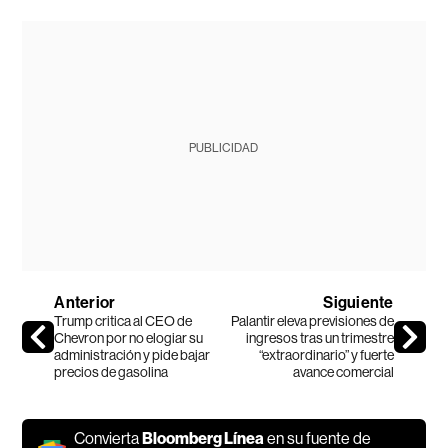
PUBLICIDAD
Anterior
Siguiente
Trump critica al CEO de
Palantir eleva previsiones de
Chevron por no elogiar su
ingresos tras un trimestre
administración y pide bajar
“extraordinario” y fuerte
precios de gasolina
avance comercial
Convierta
Bloomberg Línea
en su fuente de