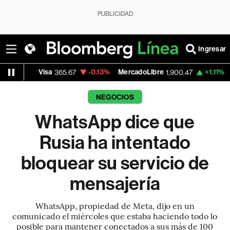
PUBLICIDAD
Ingresar
isa
-0.13%
MercadoLibre
+1.11%
Banco de B
365.67
1,900.47
NEGOCIOS
WhatsApp dice que
Rusia ha intentado
bloquear su servicio de
mensajería
WhatsApp, propiedad de Meta, dijo en un
comunicado el miércoles que estaba haciendo todo lo
posible para mantener conectados a sus más de 100