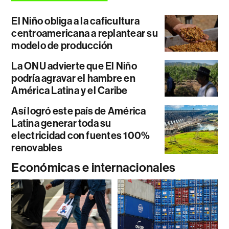
El Niño obliga a la caficultura
centroamericana a replantear su
modelo de producción
La ONU advierte que El Niño
podría agravar el hambre en
América Latina y el Caribe
Así logró este país de América
Latina generar toda su
electricidad con fuentes 100%
renovables
Económicas e internacionales