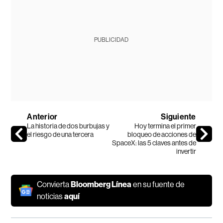
PUBLICIDAD
Anterior
Siguiente
La historia de dos burbujas y
Hoy termina el primer
el riesgo de una tercera
bloqueo de acciones de
SpaceX: las 5 claves antes de
invertir
Convierta
Bloomberg Línea
en su fuente de
noticias
aquí