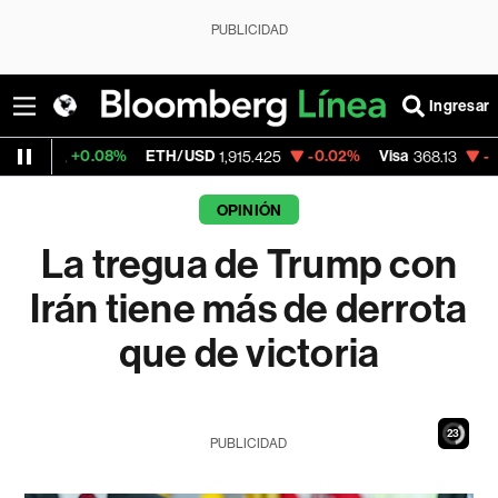
PUBLICIDAD
Ingresar
08%
ETH/USD
-0.02%
Visa
-0.11%
Mercad
1,915.425
368.13
OPINIÓN
La tregua de Trump con
Irán tiene más de derrota
que de victoria
21
PUBLICIDAD