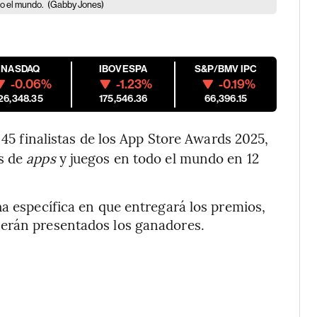
do el mundo.
(Gabby Jones)
NASDAQ
IBOVESPA
S&P/BMV IPC
-0.06%
-1.23%
-0.19%
26,348.35
175,546.36
66,396.15
 45 finalistas de los App Store Awards 2025,
es de
apps
y juegos en todo el mundo en 12
ha específica en que entregará los premios,
serán presentados los ganadores.