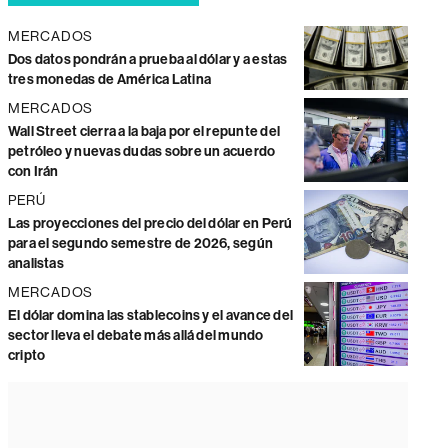
MERCADOS
Dos datos pondrán a prueba al dólar y a estas
tres monedas de América Latina
MERCADOS
Wall Street cierra a la baja por el repunte del
petróleo y nuevas dudas sobre un acuerdo
con Irán
PERÚ
Las proyecciones del precio del dólar en Perú
para el segundo semestre de 2026, según
analistas
MERCADOS
El dólar domina las stablecoins y el avance del
sector lleva el debate más allá del mundo
cripto