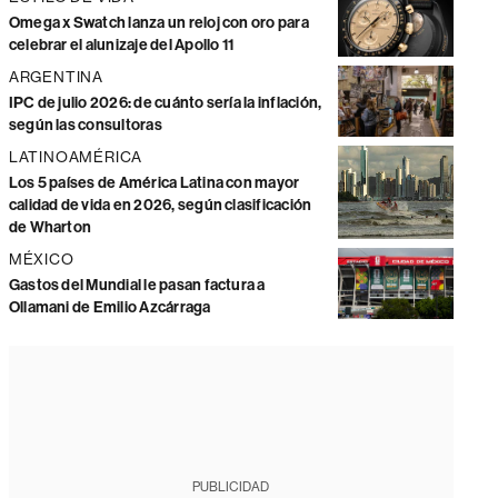
Omega x Swatch lanza un reloj con oro para
celebrar el alunizaje del Apollo 11
ARGENTINA
IPC de julio 2026: de cuánto sería la inflación,
según las consultoras
LATINOAMÉRICA
Los 5 países de América Latina con mayor
calidad de vida en 2026, según clasificación
de Wharton
MÉXICO
Gastos del Mundial le pasan factura a
Ollamani de Emilio Azcárraga
PUBLICIDAD