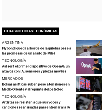
OTRAS NOTICIAS ECONÓMICAS
ARGENTINA
Flybondi queda al borde de la quiebra pese a
las promesas de un aliado de Milei
TECNOLOGÍA
Así será el primer dispositivo de OpenAI: un
altavoz con IA, sensores y piezas móviles
MERCADOS
Bolsas asiáticas suben pese a tensiones en
Medio Oriente y al repunte del petróleo
TECNOLOGÍA
Artistas se resisten a que sus voces y
canciones sean usadas para entrenar a la IA