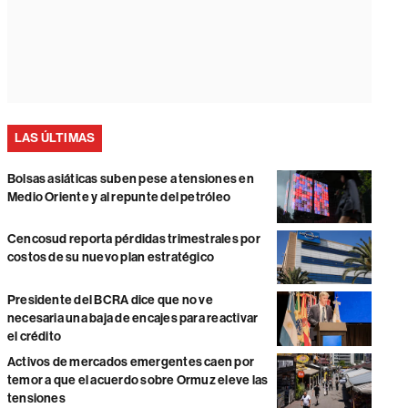
LAS ÚLTIMAS
Bolsas asiáticas suben pese a tensiones en
Medio Oriente y al repunte del petróleo
Cencosud reporta pérdidas trimestrales por
costos de su nuevo plan estratégico
Presidente del BCRA dice que no ve
necesaria una baja de encajes para reactivar
el crédito
Activos de mercados emergentes caen por
temor a que el acuerdo sobre Ormuz eleve las
tensiones