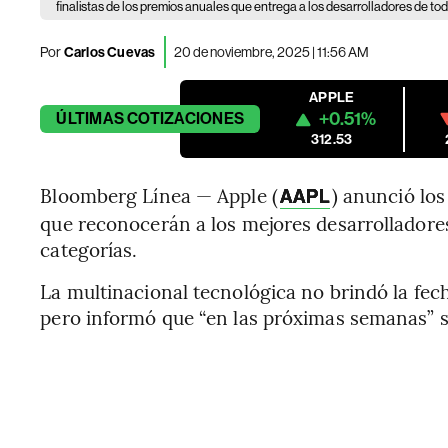
finalistas de los premios anuales que entrega a los desarrolladores de to
Por
Carlos Cuevas
20 de noviembre, 2025 | 11:56 AM
APPLE
+0.51%
ÚLTIMAS
COTIZACIONES
312.53
Bloomberg Línea — Apple (
) anunció los
AAPL
que reconocerán a los mejores desarrollador
categorías.
La multinacional tecnológica no brindó la fec
pero informó que “en las próximas semanas” 