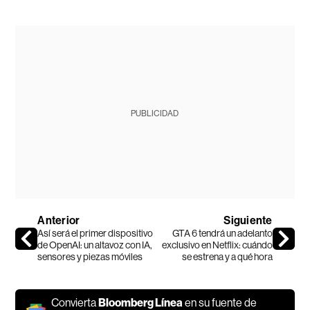
PUBLICIDAD
Anterior
Siguiente
Así será el primer dispositivo
GTA 6 tendrá un adelanto
de OpenAI: un altavoz con IA,
exclusivo en Netflix: cuándo
sensores y piezas móviles
se estrena y a qué hora
Convierta
Bloomberg Línea
en su fuente de