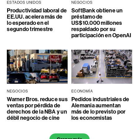
ESTADOS UNIDOS
NEGOCIOS
Productividad laboral de
SoftBank obtiene un
EE.UU. acelera más de
préstamo de
lo esperado en el
US$10.000 millones
segundo trimestre
respaldado por su
participación en OpenAI
NEGOCIOS
ECONOMÍA
Warner Bros. reduce sus
Pedidos industriales de
ventas por pérdida de
Alemania aumentan
derechos de la NBA y un
más de lo previsto por
débil negocio de cine
los economistas