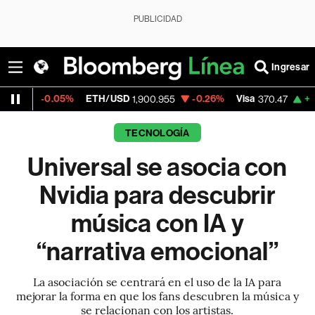
PUBLICIDAD
Ingresar
.05%
ETH/USD
-0.26%
Visa
+0.52%
Merc
1,900.955
370.47
TECNOLOGÍA
Universal se asocia con
Nvidia para descubrir
música con IA y
“narrativa emocional”
La asociación se centrará en el uso de la IA para
mejorar la forma en que los fans descubren la música y
se relacionan con los artistas.