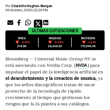
Por
Charlotte Hughes-Morgan
06 de enero, 2026 | 02:26 PM
ÚLTIMAS
COTIZACIONES
NVDA
NASDAQ
IBOVESPA
-0.10%
-0.06%
-1.23%
218.98
26,348.35
175,546.36
Bloomberg — Universal Music Group NV se
está asociando con Nvidia Corp. (
) para
NVDA
impulsar el papel de la inteligencia artificial en
el descubrimiento y la creación de música,
ya
que los sellos discográficos tratan de sacar
provecho de la tecnología de rápido
crecimiento al tiempo que gestionan los
riesgos que la IA plantea a sus catálogos.