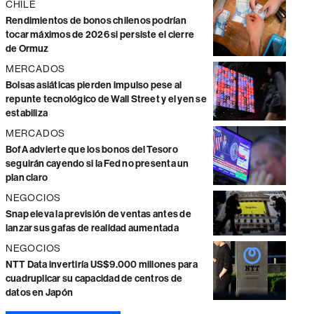
CHILE
Rendimientos de bonos chilenos podrían
tocar máximos de 2026 si persiste el cierre
de Ormuz
MERCADOS
Bolsas asiáticas pierden impulso pese al
repunte tecnológico de Wall Street y el yen se
estabiliza
MERCADOS
BofA advierte que los bonos del Tesoro
seguirán cayendo si la Fed no presenta un
plan claro
NEGOCIOS
Snap eleva la previsión de ventas antes de
lanzar sus gafas de realidad aumentada
NEGOCIOS
NTT Data invertiría US$9.000 millones para
cuadruplicar su capacidad de centros de
datos en Japón