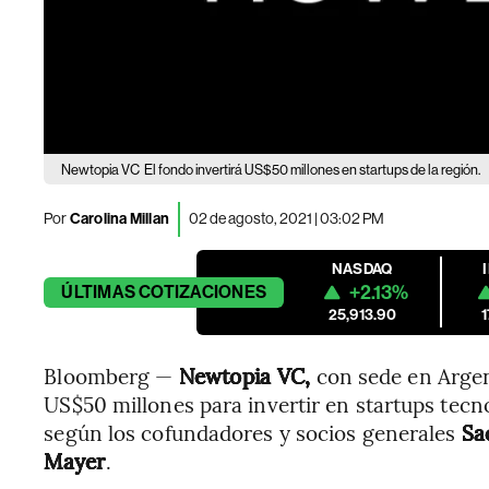
Newtopia VC
El fondo invertirá US$50 millones en startups de la región.
Por
Carolina Millan
02 de agosto, 2021 | 03:02 PM
NASDAQ
+2.13%
ÚLTIMAS
COTIZACIONES
25,913.90
Bloomberg —
Newtopia VC,
con sede en Argen
US$50 millones para invertir en startups tecno
según los cofundadores y socios generales
Sa
Mayer
.