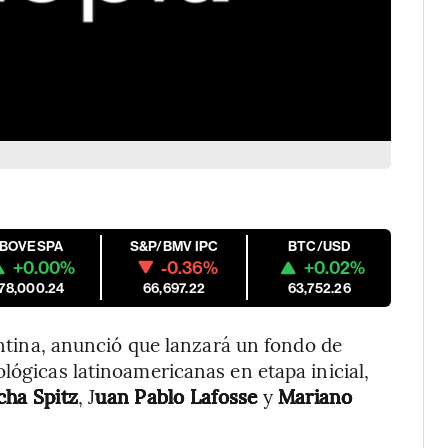
IBOVESPA
S&P/BMV IPC
BTC/USD
+0.00%
-0.36%
+0.02%
178,000.24
66,697.22
63,752.26
tina, anunció que lanzará un fondo de
lógicas latinoamericanas en etapa inicial,
cha Spitz
, J
uan Pablo Lafosse
y
Mariano