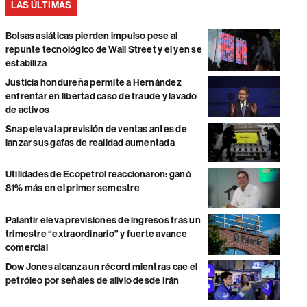
LAS ÚLTIMAS
Bolsas asiáticas pierden impulso pese al
repunte tecnológico de Wall Street y el yen se
estabiliza
Justicia hondureña permite a Hernández
enfrentar en libertad caso de fraude y lavado
de activos
Snap eleva la previsión de ventas antes de
lanzar sus gafas de realidad aumentada
Utilidades de Ecopetrol reaccionaron: ganó
81% más en el primer semestre
Palantir eleva previsiones de ingresos tras un
trimestre “extraordinario” y fuerte avance
comercial
Dow Jones alcanza un récord mientras cae el
petróleo por señales de alivio desde Irán