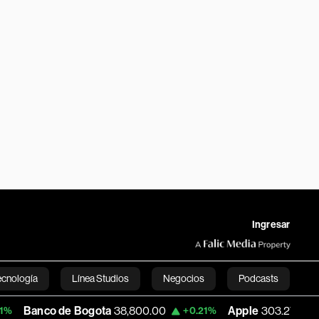
Ingresar
ecnología
Línea Studios
Negocios
Podcasts
de Bogota
38,800.00
Apple
303.27
USD
+0.21%
-1.74%
English