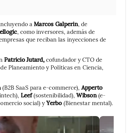
 incluyendo a
Marcos Galperin
, de
ellogic
, como inversores, además de
s empresas que reciban las inyecciones de
n
Patricio Jutard,
cofundador y CTO de
 de Planeamiento y Políticas en Ciencia,
h
(B2B SaaS para e-commerce),
Apperto
intech),
Leef
(sostenibilidad),
Wibson
(e-
omercio social) y
Yerbo
(Bienestar mental).