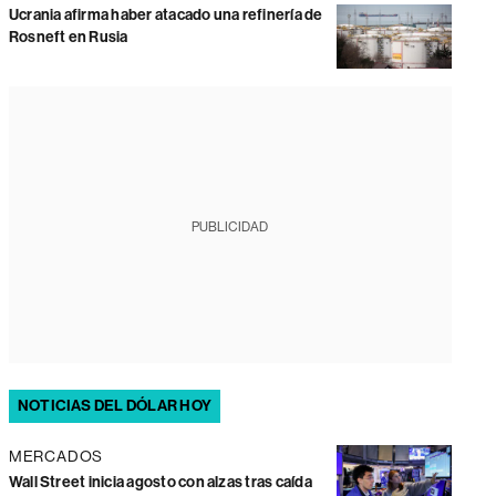
Ucrania afirma haber atacado una refinería de
Rosneft en Rusia
PUBLICIDAD
NOTICIAS DEL DÓLAR HOY
MERCADOS
Wall Street inicia agosto con alzas tras caída