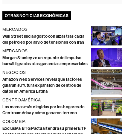
OTRAS NOTICIAS ECONÓMICAS
MERCADOS
Wall Street inicia agosto con alzas tras caída
del petróleo por alivio de tensiones con Irán
MERCADOS
Morgan Stanley ve un repunte del impulso
bursátil gracias a las ganancias empresariales
NEGOCIOS
Amazon Web Services revela qué factores
guiarán su futura expansión de centros de
datos en América Latina
CENTROAMÉRICA
Las marcas más elegidas por los hogares de
Centroamérica y cómo ganaron terreno
COLOMBIA
Exclusiva: BTG Pactual tendrá su primer ETF