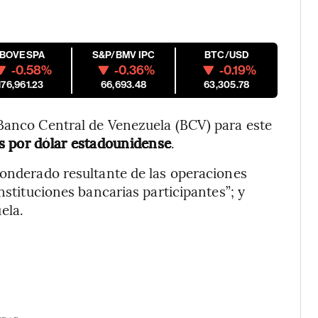
IBOVESPA
S&P/BMV IPC
BTC/USD
-0.58%
-0.36%
-0.19%
176,961.23
66,693.48
63,305.78
 Banco Central de Venezuela (BCV) para este
s por dólar estadounidense
.
ponderado resultante de las operaciones
nstituciones bancarias participantes”; y
ela.