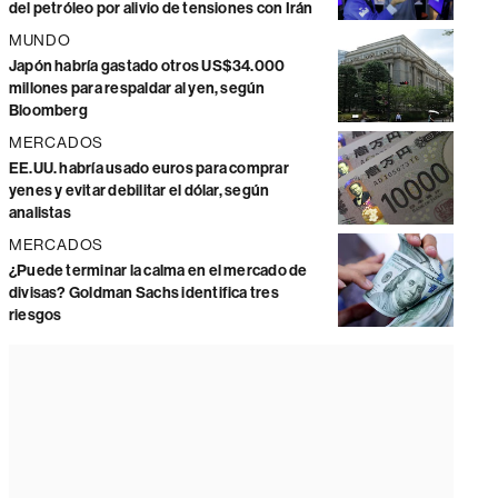
del petróleo por alivio de tensiones con Irán
MUNDO
Japón habría gastado otros US$34.000
millones para respaldar al yen, según
Bloomberg
MERCADOS
EE.UU. habría usado euros para comprar
yenes y evitar debilitar el dólar, según
analistas
MERCADOS
¿Puede terminar la calma en el mercado de
divisas? Goldman Sachs identifica tres
riesgos