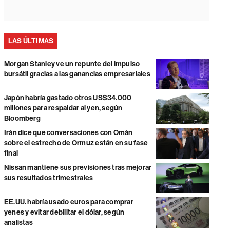
LAS ÚLTIMAS
Morgan Stanley ve un repunte del impulso
bursátil gracias a las ganancias empresariales
Japón habría gastado otros US$34.000
millones para respaldar al yen, según
Bloomberg
Irán dice que conversaciones con Omán
sobre el estrecho de Ormuz están en su fase
final
Nissan mantiene sus previsiones tras mejorar
sus resultados trimestrales
EE.UU. habría usado euros para comprar
yenes y evitar debilitar el dólar, según
analistas