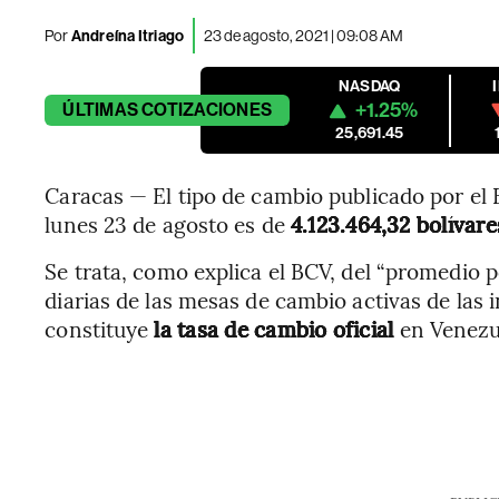
Por
Andreína Itriago
23 de agosto, 2021 | 09:08 AM
NASDAQ
+1.25%
ÚLTIMAS
COTIZACIONES
25,691.45
Caracas — El tipo de cambio publicado por el
lunes 23 de agosto es de
4.123.464,32
bolívare
Se trata, como explica el BCV, del “promedio 
diarias de las mesas de cambio activas de las i
constituye
la tasa de cambio oficial
en Venezu