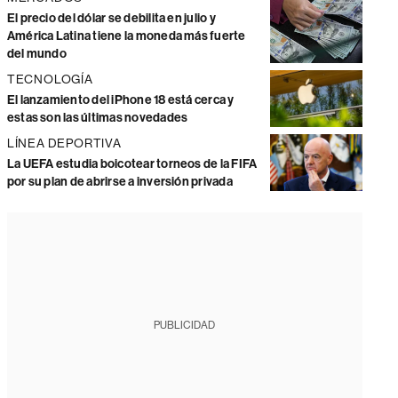
El precio del dólar se debilita en julio y
América Latina tiene la moneda más fuerte
del mundo
TECNOLOGÍA
El lanzamiento del iPhone 18 está cerca y
estas son las últimas novedades
LÍNEA DEPORTIVA
La UEFA estudia boicotear torneos de la FIFA
por su plan de abrirse a inversión privada
PUBLICIDAD