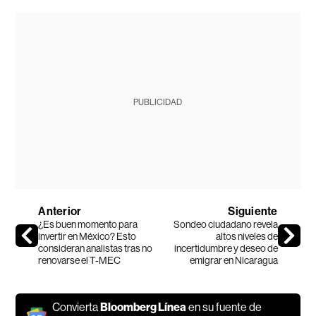
PUBLICIDAD
Anterior
Siguiente
¿Es buen momento para
Sondeo ciudadano revela
invertir en México? Esto
altos niveles de
consideran analistas tras no
incertidumbre y deseo de
renovarse el T-MEC
emigrar en Nicaragua
Convierta
Bloomberg Línea
en su fuente de