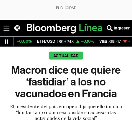
PUBLICIDAD
Ingresar
.00%
ETH/USD
+0.10%
Visa
-0.13%
Merc
1,869.248
365.67
ACTUALIDAD
Macron dice que quiere
‘fastidiar’ a los no
vacunados en Francia
El presidente del país europeo dijo que ello implica
“limitar tanto como sea posible su acceso a las
actividades de la vida social”