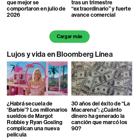
que mejor se
tras un trimestre
comportaron en julio de
“extraordinario” y fuerte
2026
avance comercial
Cargar más
Lujos y vida en Bloomberg Línea
¿Habrá secuela de
30 años del éxito de “La
‘Barbie’? Los millonarios
Macarena”: ¿Cuánto
sueldos de Margot
dinero ha generado la
Robbie y Ryan Gosling
canción que marcó los
complican una nueva
90?
película