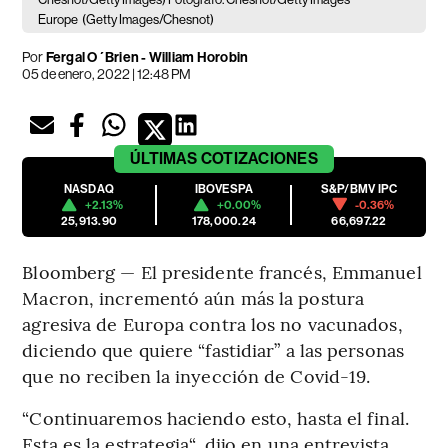
Europe
(Getty Images/Chesnot)
Por
Fergal O´Brien - William Horobin
05 de enero, 2022 | 12:48 PM
ÚLTIMAS
COTIZACIONES
NASDAQ
IBOVESPA
S&P/BMV IPC
+2.13%
+0.00%
-0.36%
25,913.90
178,000.24
66,697.22
Bloomberg — El presidente francés, Emmanuel
Macron, incrementó aún más la postura
agresiva de Europa contra los no vacunados,
diciendo que quiere “fastidiar” a las personas
que no reciben la inyección de Covid-19.
“Continuaremos haciendo esto, hasta el final.
Esta es la estrategia“, dijo en una entrevista