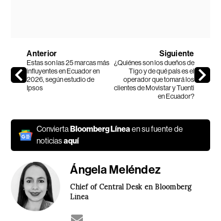
Anterior
Siguiente
Estas son las 25 marcas más
¿Quiénes son los dueños de
influyentes en Ecuador en
Tigo y de qué país es el
2026, según estudio de
operador que tomará los
Ipsos
clientes de Movistar y Tuenti
en Ecuador?
Convierta
Bloomberg Línea
en su fuente de
noticias
aquí
Ángela Meléndez
Chief of Central Desk en Bloomberg
Línea