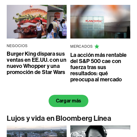
NEGOCIOS
MERCADOS
Burger King dispara sus
La acción más rentable
ventas en EE.UU. con un
del S&P 500 cae con
nuevo Whopper y una
fuerza tras sus
promoción de Star Wars
resultados: qué
preocupa al mercado
Cargar más
Lujos y vida en Bloomberg Línea