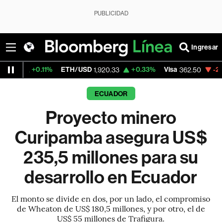
PUBLICIDAD
Ingresar
.11%
ETH/USD
+0.33%
Visa
-2.15%
Merca
1,920.33
362.50
ECUADOR
Proyecto minero
Curipamba asegura US$
235,5 millones para su
desarrollo en Ecuador
El monto se divide en dos, por un lado, el compromiso
de Wheaton de US$ 180,5 millones, y por otro, el de
US$ 55 millones de Trafigura.