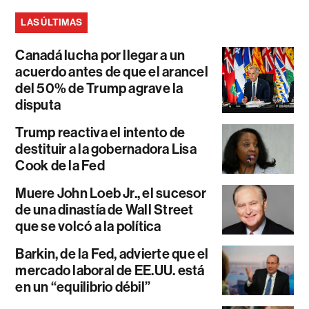
LAS ÚLTIMAS
Canadá lucha por llegar a un
acuerdo antes de que el arancel
del 50% de Trump agrave la
disputa
Trump reactiva el intento de
destituir a la gobernadora Lisa
Cook de la Fed
Muere John Loeb Jr., el sucesor
de una dinastía de Wall Street
que se volcó a la política
Barkin, de la Fed, advierte que el
mercado laboral de EE.UU. está
en un “equilibrio débil”