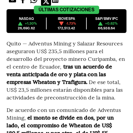
ÚLTIMAS
COTIZACIONES
NASDAQ
IBOVESPA
S&P/BMV IPC
+1.30%
-1.73%
+0.82%
26,690.62
172,513.42
66,938.64
Quito — Adventus Mining y Salazar Resources
aseguraron US$ 235,5 millones para el
desarrollo del proyecto minero Curipamba, en
el centro de Ecuador,
tras un acuerdo de
venta anticipada de oro y plata con las
empresas Wheaton y Trafigura.
De ese total,
US$ 23,5 millones estarán disponibles para las
actividades de preconstrucción de la mina.
De acuerdo con un comunicado de Adventus
Mining,
el monto se divide en dos, por un
lado, el compromiso de Wheaton de US$
180,5 millones, y por otro, el de US$ 55