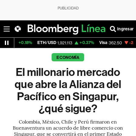
PUBLICIDAD
Ingresar
%
ETH/USD
+0.37%
Visa
-2.15%
MercadoLi
1,921.113
362.50
ECONOMÍA
El millonario mercado
que abre la Alianza del
Pacífico en Singapur,
¿qué sigue?
Colombia, México, Chile y Perú firmaron en
Buenaventura un acuerdo de libre comercio con
Singapur, que se convertirá en el primer Estado