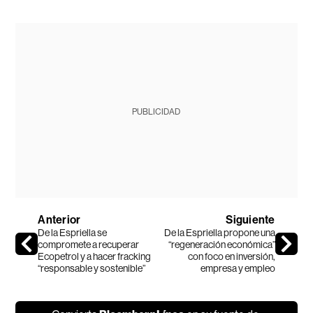
PUBLICIDAD
Anterior
Siguiente
De la Espriella se
De la Espriella propone una
compromete a recuperar
“regeneración económica”
Ecopetrol y a hacer fracking
con foco en inversión,
“responsable y sostenible”
empresa y empleo