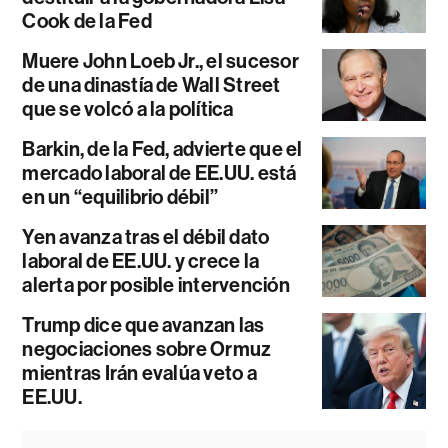
Cook de la Fed
Muere John Loeb Jr., el sucesor
de una dinastía de Wall Street
que se volcó a la política
Barkin, de la Fed, advierte que el
mercado laboral de EE.UU. está
en un “equilibrio débil”
Yen avanza tras el débil dato
laboral de EE.UU. y crece la
alerta por posible intervención
Trump dice que avanzan las
negociaciones sobre Ormuz
mientras Irán evalúa veto a
EE.UU.