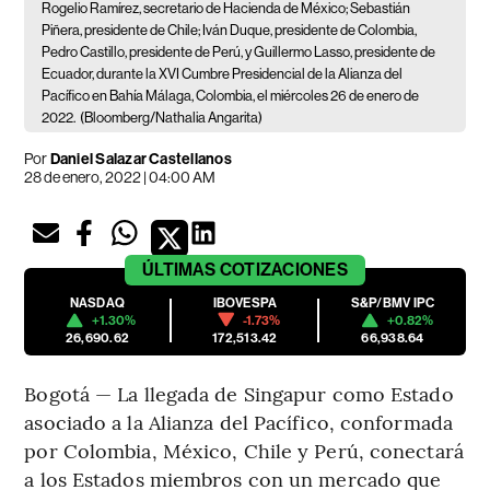
Rogelio Ramírez, secretario de Hacienda de México; Sebastián
Piñera, presidente de Chile; Iván Duque, presidente de Colombia,
Pedro Castillo, presidente de Perú, y Guillermo Lasso, presidente de
Ecuador, durante la XVI Cumbre Presidencial de la Alianza del
Pacífico en Bahía Málaga, Colombia, el miércoles 26 de enero de
2022.
(Bloomberg/Nathalia Angarita)
Por
Daniel Salazar Castellanos
28 de enero, 2022 | 04:00 AM
ÚLTIMAS
COTIZACIONES
NASDAQ
IBOVESPA
S&P/BMV IPC
+1.30%
-1.73%
+0.82%
26,690.62
172,513.42
66,938.64
Bogotá — La llegada de Singapur como Estado
asociado a la Alianza del Pacífico, conformada
por Colombia, México, Chile y Perú, conectará
a los Estados miembros con un mercado que