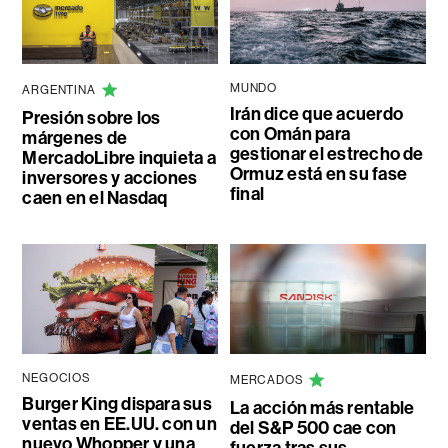
MUNDO
ARGENTINA
Irán dice que acuerdo
Presión sobre los
con Omán para
márgenes de
gestionar el estrecho de
MercadoLibre inquieta a
Ormuz está en su fase
inversores y acciones
final
caen en el Nasdaq
NEGOCIOS
MERCADOS
Burger King dispara sus
La acción más rentable
ventas en EE.UU. con un
del S&P 500 cae con
nuevo Whopper y una