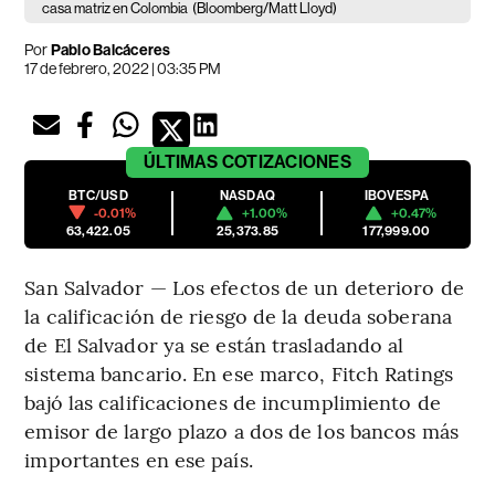
casa matriz en Colombia
(Bloomberg/Matt Lloyd)
Por
Pablo Balcáceres
17 de febrero, 2022 | 03:35 PM
ÚLTIMAS
COTIZACIONES
BTC/USD
NASDAQ
IBOVESPA
-0.01%
+1.00%
+0.47%
63,422.05
25,373.85
177,999.00
San Salvador — Los efectos de un deterioro de
la calificación de riesgo de la deuda soberana
de El Salvador ya se están trasladando al
sistema bancario. En ese marco, Fitch Ratings
bajó las calificaciones de incumplimiento de
emisor de largo plazo a dos de los bancos más
importantes en ese país.