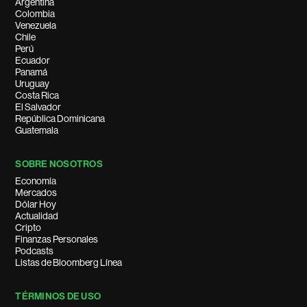
Argentina
Colombia
Venezuela
Chile
Perú
Ecuador
Panamá
Uruguay
Costa Rica
El Salvador
República Dominicana
Guatemala
SOBRE NOSOTROS
Economía
Mercados
Dólar Hoy
Actualidad
Cripto
Finanzas Personales
Podcasts
Listas de Bloomberg Línea
TÉRMINOS DE USO