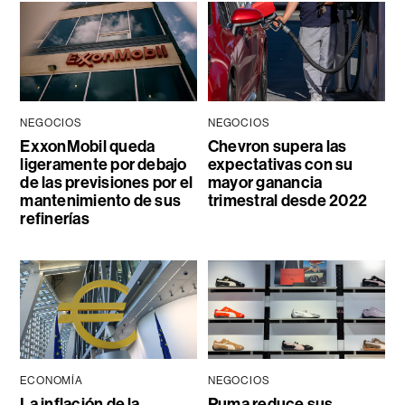
NEGOCIOS
NEGOCIOS
ExxonMobil queda
Chevron supera las
ligeramente por debajo
expectativas con su
de las previsiones por el
mayor ganancia
mantenimiento de sus
trimestral desde 2022
refinerías
ECONOMÍA
NEGOCIOS
La inflación de la
Puma reduce sus