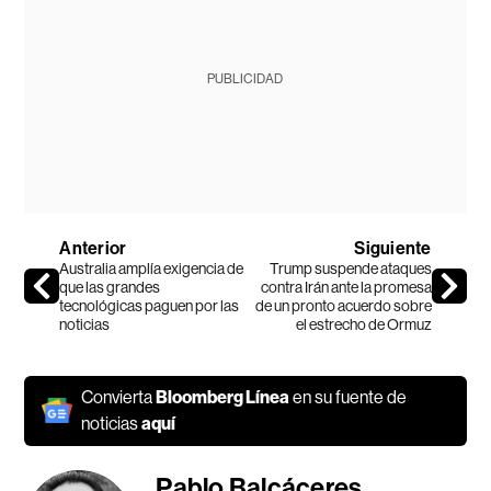
PUBLICIDAD
Anterior
Siguiente
Australia amplía exigencia de
Trump suspende ataques
que las grandes
contra Irán ante la promesa
tecnológicas paguen por las
de un pronto acuerdo sobre
noticias
el estrecho de Ormuz
Convierta
Bloomberg Línea
en su fuente de
noticias
aquí
Pablo Balcáceres