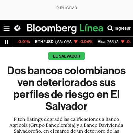
PUBLICIDAD
Ingresar
01%
ETH/USD
-0.04%
Visa
-0.04%
Mercad
1,881.088
366.13
EL SALVADOR
Dos bancos colombianos
ven deteriorados sus
perfiles de riesgo en El
Salvador
Fitch Ratings degradó las calificaciones a Banco
Agrícola (Grupo Bancolombia) y a Banco Davivienda
Salvadoreño, en el marco de un deterioro de las