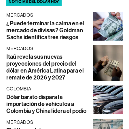
NOTICIAS DEL DÓLAR HOY
MERCADOS
¿Puede terminar la calma en el
mercado de divisas? Goldman
Sachs identifica tres riesgos
MERCADOS
Itaú revela sus nuevas
proyecciones del precio del
dólar en América Latina para el
remate de 2026 y 2027
COLOMBIA
Dólar barato dispara la
importación de vehículos a
Colombia y China lidera el podio
MERCADOS