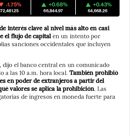
-1.75%
+0.68%
+0.43%
172,481.25
66,844.97
64,668.26
de interés clave al nivel más alto en casi
el flujo de capital
en un intento por
lias sanciones occidentales que incluyen
, dijo el banco central en un comunicado
o a las 10 a.m. hora local.
También prohibió
s en poder de extranjeros a partir del
qué valores se aplica la prohibición
. Las
gatorias de ingresos en moneda fuerte para