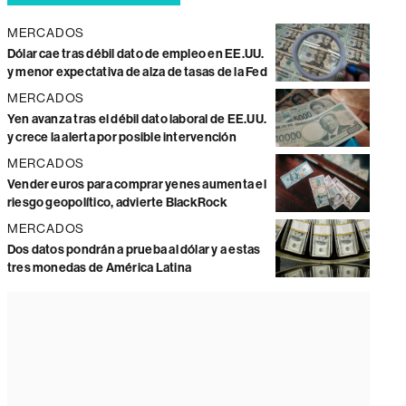
MERCADOS
Dólar cae tras débil dato de empleo en EE.UU.
y menor expectativa de alza de tasas de la Fed
MERCADOS
Yen avanza tras el débil dato laboral de EE.UU.
y crece la alerta por posible intervención
MERCADOS
Vender euros para comprar yenes aumenta el
riesgo geopolítico, advierte BlackRock
MERCADOS
Dos datos pondrán a prueba al dólar y a estas
tres monedas de América Latina