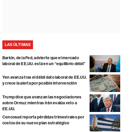
LAS ÚLTIMAS
Barkin, de la Fed, advierte que el mercado
laboral de EE.UU. está en un “equilibrio débil”
Yen avanza tras el débil dato laboral de EE.UU.
y crece la alerta por posible intervención
Trump dice que avanzan las negociaciones
sobre Ormuz mientras Irán evalúa veto a
EE.UU.
Cencosud reporta pérdidas trimestrales por
costos de su nuevo plan estratégico