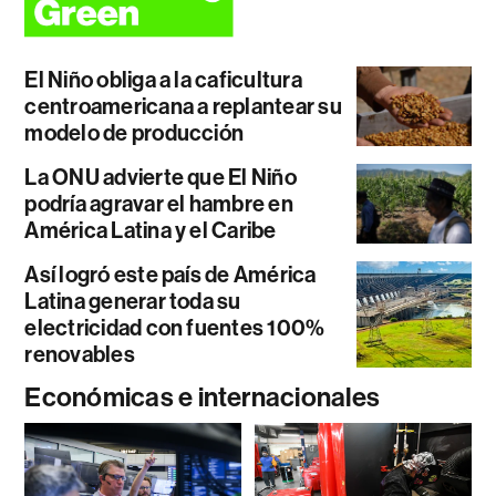
El Niño obliga a la caficultura
centroamericana a replantear su
modelo de producción
La ONU advierte que El Niño
podría agravar el hambre en
América Latina y el Caribe
Así logró este país de América
Latina generar toda su
electricidad con fuentes 100%
renovables
Económicas e internacionales