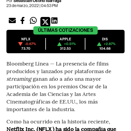
Por
Sebastián Osorio Idárraga
23 de marzo, 2022 | 04:53 PM
ÚLTIMAS
COTIZACIONES
NFLX
APPLE
DIS
-0.67%
+0.51%
+2.87%
73.70
312.53
104.68
Bloomberg Línea — La presencia de films
producidos y lanzados por plataformas de
streaming
ganan año a año una mayor
participación en los premios Oscar de la
Academia de las Ciencias y las Artes
Cinematográficas de EE.UU., los más
importantes de la industria.
Como ha ocurrido en la historia reciente,
Netflix Inc. (
) ha sido la compañía que
NFLX