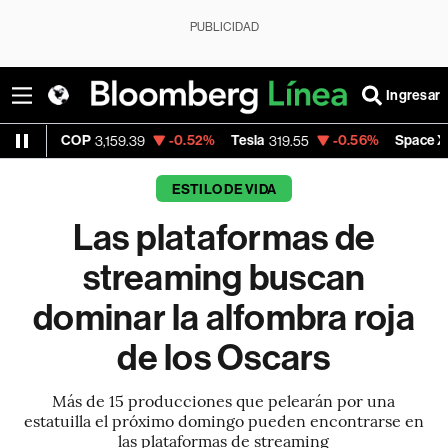
PUBLICIDAD
Ingresar
OP
-0.52%
Tesla
-0.56%
Space X
3,159.39
319.55
114.855
ESTILO DE VIDA
Las plataformas de
streaming buscan
dominar la alfombra roja
de los Oscars
Más de 15 producciones que pelearán por una
estatuilla el próximo domingo pueden encontrarse en
las plataformas de streaming