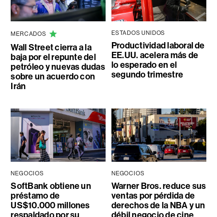
ESTADOS UNIDOS
MERCADOS
Productividad laboral de
Wall Street cierra a la
EE.UU. acelera más de
baja por el repunte del
lo esperado en el
petróleo y nuevas dudas
segundo trimestre
sobre un acuerdo con
Irán
NEGOCIOS
NEGOCIOS
SoftBank obtiene un
Warner Bros. reduce sus
préstamo de
ventas por pérdida de
US$10.000 millones
derechos de la NBA y un
respaldado por su
débil negocio de cine