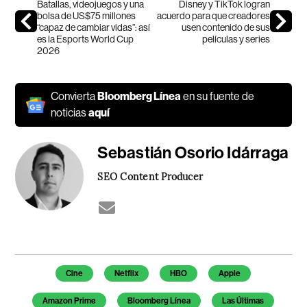
Batallas, videojuegos y una
Disney y TikTok logran
bolsa de US$75 millones
acuerdo para que creadores
“capaz de cambiar vidas”: así
usen contenido de sus
es la Esports World Cup
películas y series
2026
Convierta
Bloomberg Línea
en su fuente de
noticias
aquí
Sebastián Osorio Idárraga
SEO Content Producer
Temas de este artículo
Cine
Netflix
HBO
Apple
Amazon Prime
Bloomberg Línea
Las Últimas