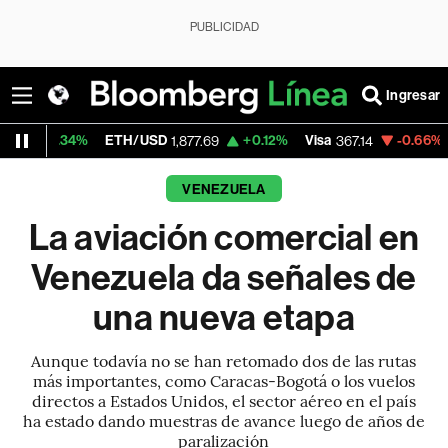
PUBLICIDAD
Ingresar
ETH/USD
+0.12%
Visa
-0.66%
MercadoLib
1,877.69
367.14
VENEZUELA
La aviación comercial en
Venezuela da señales de
una nueva etapa
Aunque todavía no se han retomado dos de las rutas
más importantes, como Caracas-Bogotá o los vuelos
directos a Estados Unidos, el sector aéreo en el país
ha estado dando muestras de avance luego de años de
paralización