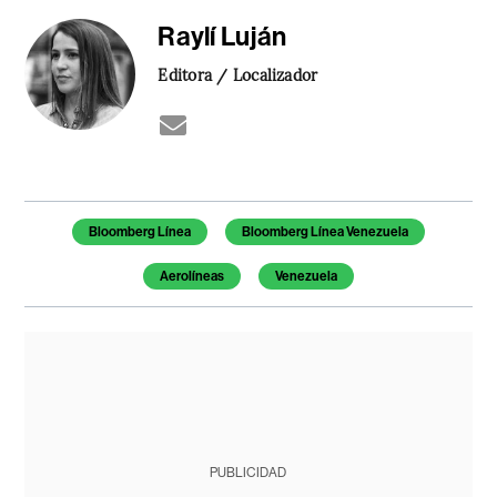
Raylí Luján
Editora / Localizador
Temas de este artículo
Bloomberg Línea
Bloomberg Línea Venezuela
Aerolíneas
Venezuela
PUBLICIDAD