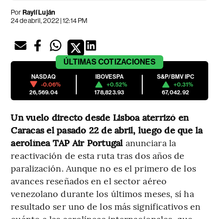
Por
Raylí Luján
24 de abril, 2022 | 12:14 PM
ÚLTIMAS
COTIZACIONES
NASDAQ
IBOVESPA
S&P/BMV IPC
-0.06%
+0.52%
+0.31%
26,569.04
178,823.93
67,042.92
Un vuelo directo desde Lisboa aterrizó en
Caracas el pasado 22 de abril, luego de que la
aerolínea TAP Air Portugal
anunciara la
reactivación de esta ruta tras dos años de
paralización. Aunque no es el primero de los
avances reseñados en el sector aéreo
venezolano durante los últimos meses, sí ha
resultado ser uno de los más significativos en
cuánto a las aerolíneas internacionales, que