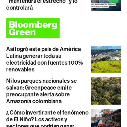
"mantendrá el estrecho" y lo
controlará
Así logró este país de América
Latina generar toda su
electricidad con fuentes 100%
renovables
Ni los parques nacionales se
salvan: Greenpeace emite
preocupante alerta sobre
Amazonía colombiana
¿Cómo invertir ante el fenómeno
de El Niño? Los activos y
sectores que podrían ganar