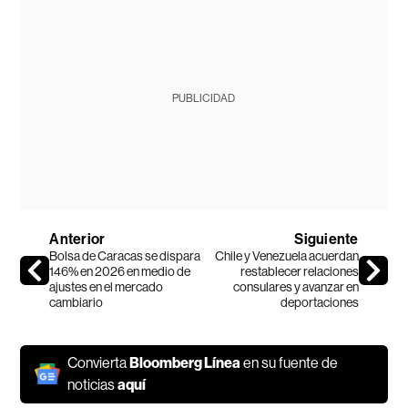
PUBLICIDAD
Anterior
Siguiente
Bolsa de Caracas se dispara
Chile y Venezuela acuerdan
146% en 2026 en medio de
restablecer relaciones
ajustes en el mercado
consulares y avanzar en
cambiario
deportaciones
Convierta
Bloomberg Línea
en su fuente de
noticias
aquí