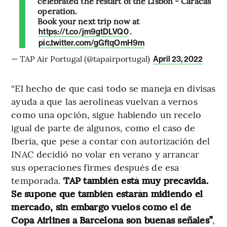
celebrated the restart of the Lisbon - Caracas
operation.
Book your next trip now at
.
https://t.co/jm9gtDLVQ0
pic.twitter.com/gGftqOmH9m
— TAP Air Portugal (@tapairportugal)
April 23, 2022
“El hecho de que casi todo se maneja en divisas
ayuda a que las aerolíneas vuelvan a vernos
como una opción, sigue habiendo un recelo
igual de parte de algunos, como el caso de
Iberia, que pese a contar con autorización del
INAC decidió no volar en verano y arrancar
sus operaciones firmes después de esa
temporada.
TAP también está muy precavida.
Se supone que también estarán midiendo el
mercado, sin embargo vuelos como el de
Copa Airlines a Barcelona son buenas señales”
,