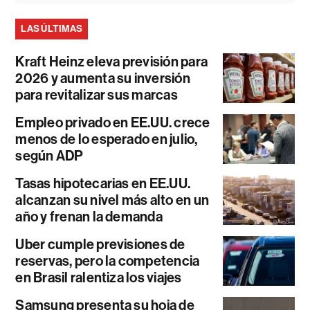
LAS ÚLTIMAS
Kraft Heinz eleva previsión para
2026 y aumenta su inversión
para revitalizar sus marcas
Empleo privado en EE.UU. crece
menos de lo esperado en julio,
según ADP
Tasas hipotecarias en EE.UU.
alcanzan su nivel más alto en un
año y frenan la demanda
Uber cumple previsiones de
reservas, pero la competencia
en Brasil ralentiza los viajes
Samsung presenta su hoja de