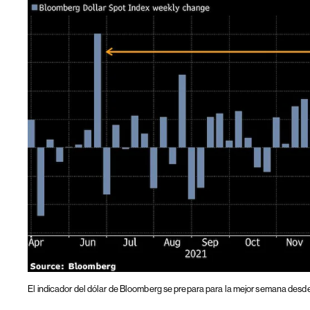
El indicador del dólar de Bloomberg se prepara para la mejor semana desd