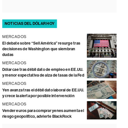
NOTICIAS DEL DÓLAR HOY
MERCADOS
El debate sobre “Sell América” resurge tras
decisiones de Washington que siembran
dudas
MERCADOS
Dólar cae tras débil dato de empleo en EE.UU.
y menor expectativa de alza de tasas de la Fed
MERCADOS
Yen avanza tras el débil dato laboral de EE.UU.
y crece la alerta por posible intervención
MERCADOS
Vender euros para comprar yenes aumenta el
riesgo geopolítico, advierte BlackRock