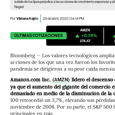
subida de los tipos perjudica a las acciones de crecimiento espumoso y al
Nagle)
Por
Vildana Hajric
29 de abril, 2022 | 04:14 PM
AMZN
+0.78%
ÚLTIMAS
COTIZACIONES
274.47
Bloomberg — Los valores tecnológicos ampliar
acciones de los que una vez fueron los favorit
pandemia se dirigieron a su peor caída mensual
Amazon.com Inc.
lideró el descenso
(AMZN)
ya que el aumento del gigante del comercio e
demasiado en medio de la disminución de la
100 retrocedió un 3,7%, elevando sus pérdidas
noviembre de 2008. Por su parte, el S&P 500 b
principales en rojo.