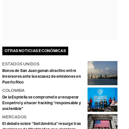
OTRAS NOTICIAS ECONÓMICAS
ESTADOS UNIDOS
Bonos de San Juan ganan atractivo entre
inversores ante la escasez de emisiones en
Puerto Rico
COLOMBIA
De la Espriella se compromete a recuperar
Ecopetrol y a hacer fracking “responsable y
sostenible”
MERCADOS
El debate sobre “Sell América” resurge tras