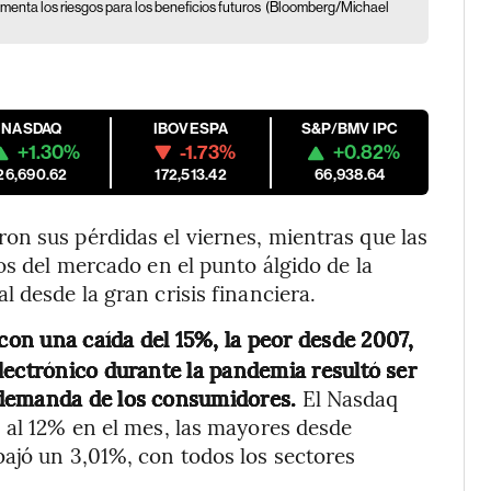
imenta los riesgos para los beneficios futuros
(Bloomberg/Michael
NASDAQ
IBOVESPA
S&P/BMV IPC
+1.30%
-1.73%
+0.82%
26,690.62
172,513.42
66,938.64
on sus pérdidas el viernes, mientras que las
os del mercado en el punto álgido de la
 desde la gran crisis financiera.
 con una caída del 15%, la peor desde 2007,
lectrónico durante la pandemia resultó ser
 demanda de los consumidores.
El Nasdaq
 al 12% en el mes, las mayores desde
ajó un 3,01%, con todos los sectores