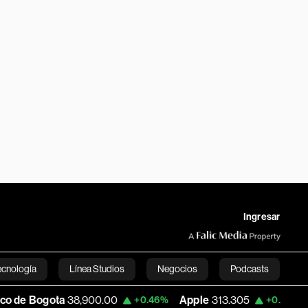
Ingresar
ecnología
Línea Studios
Negocios
Podcasts
ota
38,900.00
Apple
313.305
USD CO
+0.46%
+0.25%
English