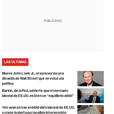
PUBLICIDAD
LAS ÚLTIMAS
Muere John Loeb Jr., el sucesor de una
dinastía de Wall Street que se volcó a la
política
Barkin, de la Fed, advierte que el mercado
laboral de EE.UU. está en un “equilibrio débil”
Yen avanza tras el débil dato laboral de EE.UU.
y crece la alerta por posible intervención