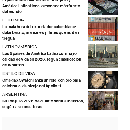
El precio del dólar se debilita en julio y
América Latina tiene la moneda más fuerte
del mundo
COLOMBIA
La mala hora del exportador colombiano:
dólar barato, aranceles y fletes que no dan
tregua
LATINOAMÉRICA
Los 5 países de América Latina con mayor
calidad de vida en 2026, según clasificación
de Wharton
ESTILO DE VIDA
Omega x Swatch lanza un reloj con oro para
celebrar el alunizaje del Apollo 11
ARGENTINA
IPC de julio 2026: de cuánto sería la inflación,
según las consultoras