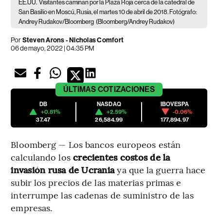
EE.UU.
Visitantes caminan por la Plaza Roja cerca de la catedral de
San Basilio en Moscú, Rusia, el martes 10 de abril de 2018. Fotógrafo:
Andrey Rudakov/Bloomberg
(Bloomberg/Andrey Rudakov)
Por
Steven Arons - Nicholas Comfort
06 de mayo, 2022 | 04:35 PM
ÚLTIMAS
COTIZACIONES
DB
NASDAQ
IBOVESPA
+0.81%
+2.59%
-0.06%
37.47
26,584.99
177,894.97
Bloomberg — Los bancos europeos están
calculando los
crecientes costos de la
invasión rusa de Ucrania
ya que la guerra hace
subir los precios de las materias primas e
interrumpe las cadenas de suministro de las
empresas.