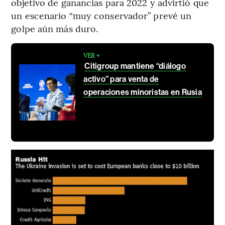
objetivo de ganancias para 2022 y advirtió que
un escenario “muy conservador” prevé un
golpe aún más duro.
VER +
Citigroup mantiene “diálogo
activo” para venta de
operaciones minoristas en Rusia