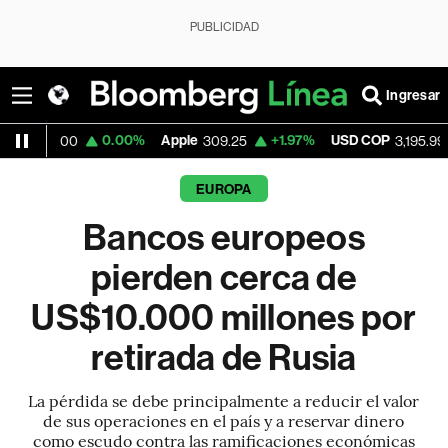
PUBLICIDAD
Ingresar
0.00%
Apple
+1.97%
USD COP
-1.14%
T
309.25
3,195.99
EUROPA
Bancos europeos
pierden cerca de
US$10.000 millones por
retirada de Rusia
La pérdida se debe principalmente a reducir el valor
de sus operaciones en el país y a reservar dinero
como escudo contra las ramificaciones económicas