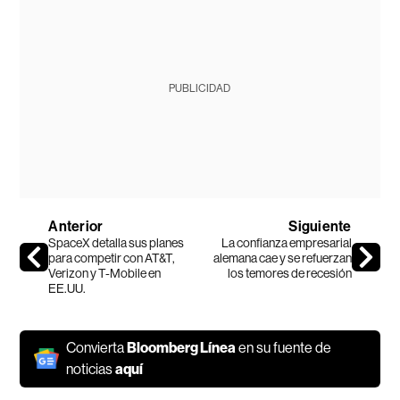
PUBLICIDAD
Anterior
Siguiente
SpaceX detalla sus planes
La confianza empresarial
para competir con AT&T,
alemana cae y se refuerzan
Verizon y T-Mobile en
los temores de recesión
EE.UU.
Convierta
Bloomberg Línea
en su fuente de
noticias
aquí