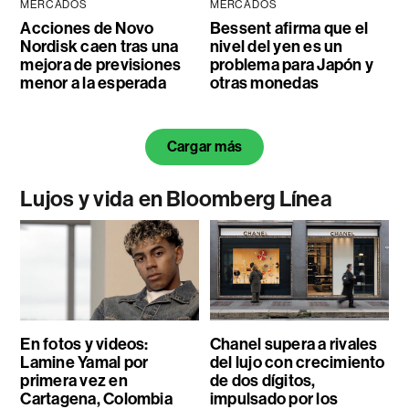
MERCADOS
MERCADOS
Acciones de Novo
Bessent afirma que el
Nordisk caen tras una
nivel del yen es un
mejora de previsiones
problema para Japón y
menor a la esperada
otras monedas
Cargar más
Lujos y vida en Bloomberg Línea
En fotos y videos:
Chanel supera a rivales
Lamine Yamal por
del lujo con crecimiento
primera vez en
de dos dígitos,
Cartagena, Colombia
impulsado por los