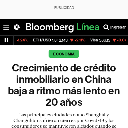
PUBLICIDAD
Ingresar
24%
ETH/USD
-2.11%
Visa
-0.04%
MercadoL
1,842.143
366.13
ECONOMÍA
Crecimiento de crédito
inmobiliario en China
baja a ritmo más lento en
20 años
Las principales ciudades como Shanghái y
Changchún sufrieron cierres por Covid-19 y los
consumidores se mantuvieron alejados cuando se