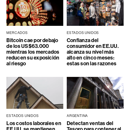
MERCADOS
ESTADOS UNIDOS
Bitcoin cae por debajo
Confianza del
de los US$63.000
consumidor en EE.UU.
mientras los mercados
alcanza su nivel más
reducen su exposición
alto en cinco meses:
al riesgo
estas son las razones
ESTADOS UNIDOS
ARGENTINA
Los costos laborales en
Detectan ventas del
EE.UU. se mantienen
Tesoro para contener al