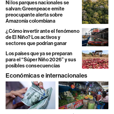
Ni los parques nacionales se
salvan: Greenpeace emite
preocupante alerta sobre
Amazonía colombiana
¿Cómo invertir ante el fenómeno
de El Niño? Los activos y
sectores que podrían ganar
Los países que ya se preparan
para el “Súper Niño 2026” y sus
posibles consecuencias
Económicas e internacionales