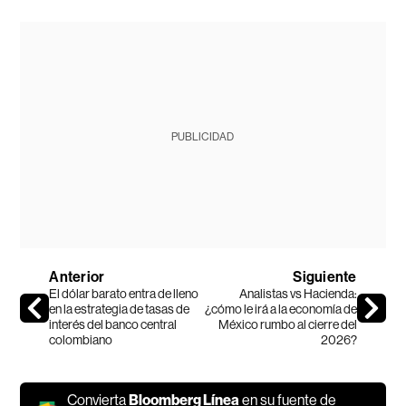
PUBLICIDAD
Anterior
Siguiente
El dólar barato entra de lleno
Analistas vs Hacienda:
en la estrategia de tasas de
¿cómo le irá a la economía de
interés del banco central
México rumbo al cierre del
colombiano
2026?
Convierta
Bloomberg Línea
en su fuente de