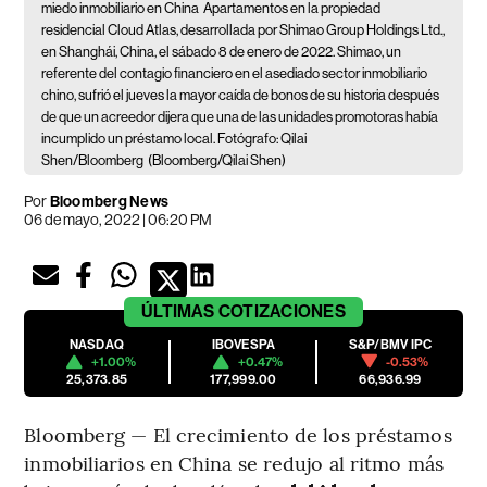
miedo inmobiliario en China
Apartamentos en la propiedad
residencial Cloud Atlas, desarrollada por Shimao Group Holdings Ltd.,
en Shanghái, China, el sábado 8 de enero de 2022. Shimao, un
referente del contagio financiero en el asediado sector inmobiliario
chino, sufrió el jueves la mayor caída de bonos de su historia después
de que un acreedor dijera que una de las unidades promotoras había
incumplido un préstamo local. Fotógrafo: Qilai
Shen/Bloomberg
(Bloomberg/Qilai Shen)
Por
Bloomberg News
06 de mayo, 2022 | 06:20 PM
ÚLTIMAS
COTIZACIONES
NASDAQ
IBOVESPA
S&P/BMV IPC
+1.00%
+0.47%
-0.53%
25,373.85
177,999.00
66,936.99
Bloomberg — El crecimiento de los préstamos
inmobiliarios en China se redujo al ritmo más