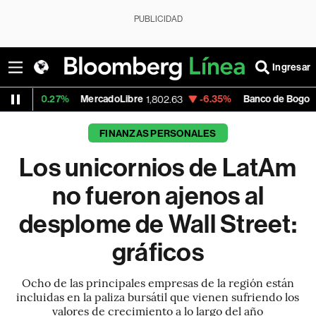
PUBLICIDAD
Ingresar
7%
MercadoLibre
-6.35%
Banco de Bogota
1,802.63
38,580.00
FINANZAS PERSONALES
Los unicornios de LatAm
no fueron ajenos al
desplome de Wall Street:
gráficos
Ocho de las principales empresas de la región están
incluidas en la paliza bursátil que vienen sufriendo los
valores de crecimiento a lo largo del año