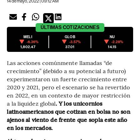
14 de mayo, 2022 | 09:12 AM
ÚLTIMAS
COTIZACIONES
MELI
GLOB
NU
-6.36%
-3.57%
-2.28%
1,802.47
37.01
14.15
Las acciones comúnmente llamadas “de
crecimiento” (debido a su potencial a futuro)
experimentaron un fuerte crecimiento entre
2020 y 2021, pero el escenario se ha revertido
en 2022, en un contexto de mayor restricción
a la liquidez global
. Y los unicornios
latinoamericanos que cotizan en bolsa no son
ajenos al viento de frente que sopla este año
en los mercados.