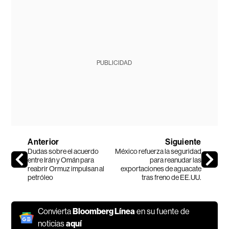
PUBLICIDAD
Anterior
Siguiente
Dudas sobre el acuerdo
México refuerza la seguridad
entre Irán y Omán para
para reanudar las
reabrir Ormuz impulsan al
exportaciones de aguacate
petróleo
tras freno de EE.UU.
Convierta
Bloomberg Línea
en su fuente de
noticias
aquí