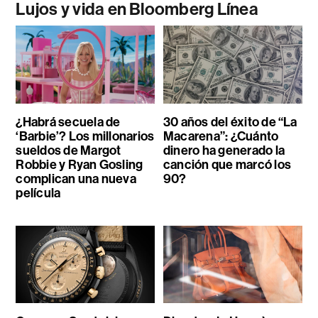
Lujos y vida en Bloomberg Línea
¿Habrá secuela de
30 años del éxito de “La
‘Barbie’? Los millonarios
Macarena”: ¿Cuánto
sueldos de Margot
dinero ha generado la
Robbie y Ryan Gosling
canción que marcó los
complican una nueva
90?
película