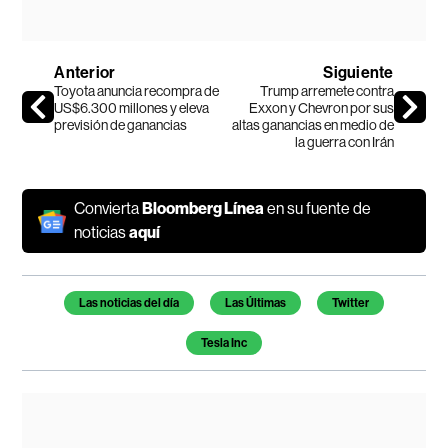
Anterior
Siguiente
Toyota anuncia recompra de
Trump arremete contra
US$6.300 millones y eleva
Exxon y Chevron por sus
previsión de ganancias
altas ganancias en medio de
la guerra con Irán
Convierta
Bloomberg Línea
en su fuente de
noticias
aquí
Temas de este artículo
Las noticias del día
Las Últimas
Twitter
Tesla Inc