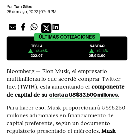
Por
Tom Giles
25 de mayo, 2022 | 07:16 PM
ÚLTIMAS
COTIZACIONES
TESLA
NASDAQ
+3.46%
+2.13%
322.07
25,913.90
Bloomberg — Elon Musk, el empresario
multimillonario que acordó comprar Twitter
Inc. (
), está aumentando el
componente
TWTR
de capital de su
oferta a US$33.500 millones.
Para hacer eso, Musk proporcionará US$6.250
millones adicionales en financiamiento de
capital preferente, según un documento
regulatorio presentado el miércoles.
Musk