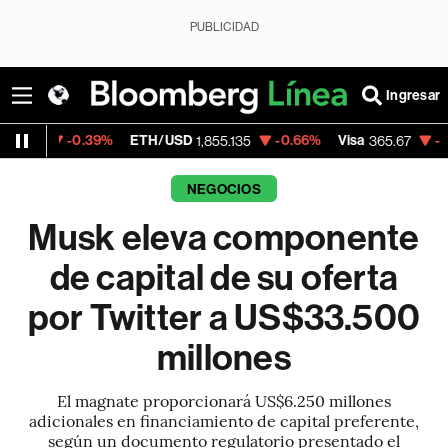
PUBLICIDAD
Ingresar
0.39%
ETH/USD
-0.66%
Visa
-0.13%
Merc
1,855.135
365.67
NEGOCIOS
Musk eleva componente
de capital de su oferta
por Twitter a US$33.500
millones
El magnate proporcionará US$6.250 millones
adicionales en financiamiento de capital preferente,
según un documento regulatorio presentado el