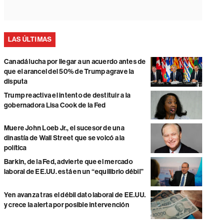
LAS ÚLTIMAS
Canadá lucha por llegar a un acuerdo antes de
que el arancel del 50% de Trump agrave la
disputa
Trump reactiva el intento de destituir a la
gobernadora Lisa Cook de la Fed
Muere John Loeb Jr., el sucesor de una
dinastía de Wall Street que se volcó a la
política
Barkin, de la Fed, advierte que el mercado
laboral de EE.UU. está en un “equilibrio débil”
Yen avanza tras el débil dato laboral de EE.UU.
y crece la alerta por posible intervención