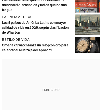
La mala hora del exportador colombiano:
dólar barato, aranceles y fletes que no dan
tregua
LATINOAMÉRICA
Los 5 países de América Latina con mayor
calidad de vida en 2026, según clasificación
de Wharton
ESTILO DE VIDA
Omega x Swatch lanza un reloj con oro para
celebrar el alunizaje del Apollo 11
PUBLICIDAD