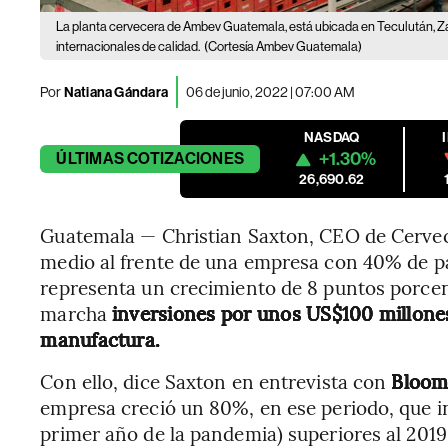
La planta cervecera de Ambev Guatemala, está ubicada en Teculután, Z
internacionales de calidad.
(Cortesía Ambev Guatemala)
Por
Natiana Gándara
06 de junio, 2022 | 07:00 AM
NASDAQ
+1.30%
ÚLTIMAS
COTIZACIONES
26,690.62
Guatemala — Christian Saxton, CEO de Cervec
medio al frente de una empresa con 40% de pa
representa un crecimiento de 8 puntos porcen
marcha
inversiones por unos US$100 millone
manufactura.
Con ello, dice Saxton en entrevista con
Bloom
empresa creció un 80%, en ese periodo, que i
primer año de la pandemia) superiores al 2019