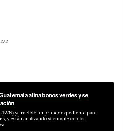
IDAD
Guatemala afina bonos verdes y se
zación
l (BVN) ya recibió un primer expediente para
es, y están analizando si cumple con los
va.