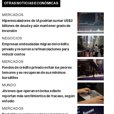
OTRAS NOTICIAS ECONÓMICAS
MERCADOS
Hiperescaladores de IA podrían sumar US$2
billones de deuda y aún mantener grado de
inversión
NEGOCIOS
Empresas endeudadas migran del crédito
privado y recurren a refinanciaciones para
reducir costos
MERCADOS
Fondos de crédito privado evitan los peores
temores y se recuperan de sus mínimos
bursátiles
MUNDO
Jóvenes que operan en bolsa a diario
reportan más sentimientos de fracaso, según
estudio
MERCADOS