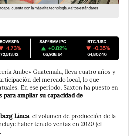
acapa,
cuenta con la más alta tecnología, y altos estándares
IBOVESPA
S&P/BMV IPC
BTC/USD
-1.73%
+0.82%
-0.35%
172,513.42
66,938.64
64,807.46
ería Ambev Guatemala, lleva cuatro años y
rticipación del mercado local, lo que
tuales. En ese periodo, Saxton ha puesto en
s para ampliar su capacidad de
berg Línea
, el volumen de producción de la
ncluye haber tenido ventas en 2020 (el
.