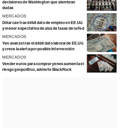
decisiones de Washington que siembran
dudas
MERCADOS
Dólar cae tras débil dato de empleo en EE.UU.
y menor expectativa de alza de tasas de la Fed
MERCADOS
Yen avanza tras el débil dato laboral de EE.UU.
y crece la alerta por posible intervención
MERCADOS
Vender euros para comprar yenes aumenta el
riesgo geopolítico, advierte BlackRock