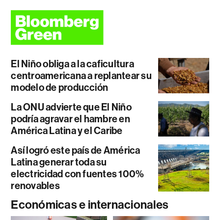
El Niño obliga a la caficultura
centroamericana a replantear su
modelo de producción
La ONU advierte que El Niño
podría agravar el hambre en
América Latina y el Caribe
Así logró este país de América
Latina generar toda su
electricidad con fuentes 100%
renovables
Económicas e internacionales