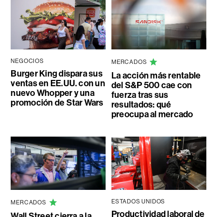
NEGOCIOS
MERCADOS
Burger King dispara sus
La acción más rentable
ventas en EE.UU. con un
del S&P 500 cae con
nuevo Whopper y una
fuerza tras sus
promoción de Star Wars
resultados: qué
preocupa al mercado
ESTADOS UNIDOS
MERCADOS
Productividad laboral de
Wall Street cierra a la