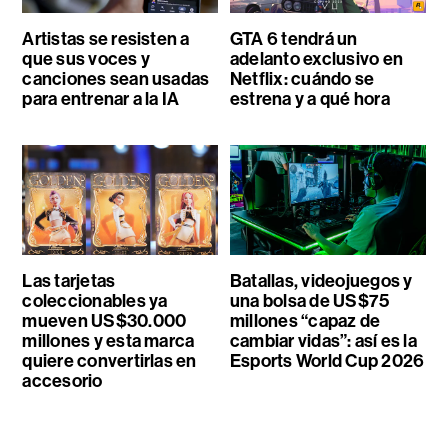
Artistas se resisten a
GTA 6 tendrá un
que sus voces y
adelanto exclusivo en
canciones sean usadas
Netflix: cuándo se
para entrenar a la IA
estrena y a qué hora
Las tarjetas
Batallas, videojuegos y
coleccionables ya
una bolsa de US$75
mueven US$30.000
millones “capaz de
millones y esta marca
cambiar vidas”: así es la
quiere convertirlas en
Esports World Cup 2026
accesorio