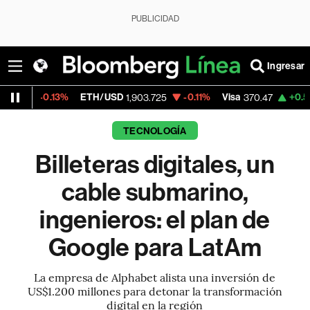
PUBLICIDAD
Ingresar
13%
ETH/USD
-0.11%
Visa
+0.52%
Mercad
1,903.725
370.47
TECNOLOGÍA
Billeteras digitales, un
cable submarino,
ingenieros: el plan de
Google para LatAm
La empresa de Alphabet alista una inversión de
US$1.200 millones para detonar la transformación
digital en la región