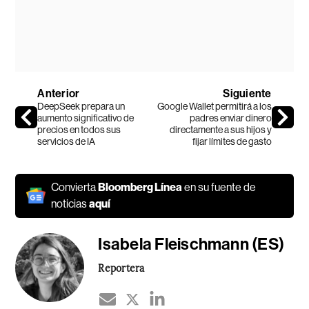
Anterior
Siguiente
DeepSeek prepara un
Google Wallet permitirá a los
aumento significativo de
padres enviar dinero
precios en todos sus
directamente a sus hijos y
servicios de IA
fijar límites de gasto
Convierta
Bloomberg Línea
en su fuente de
noticias
aquí
Isabela Fleischmann (ES)
Reportera