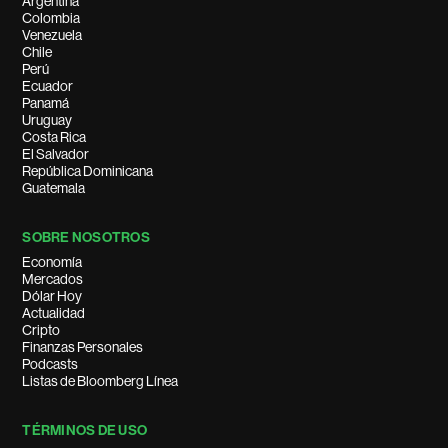
Argentina
Colombia
Venezuela
Chile
Perú
Ecuador
Panamá
Uruguay
Costa Rica
El Salvador
República Dominicana
Guatemala
SOBRE NOSOTROS
Economía
Mercados
Dólar Hoy
Actualidad
Cripto
Finanzas Personales
Podcasts
Listas de Bloomberg Línea
TÉRMINOS DE USO