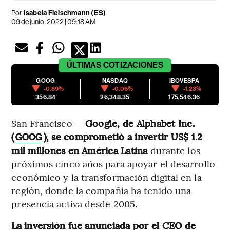
Por
Isabela Fleischmann (ES)
09 de junio, 2022 | 09:18 AM
ÚLTIMAS
COTIZACIONES
GOOG
NASDAQ
IBOVESPA
-0.89%
-0.06%
-1.23%
356.84
26,348.35
175,546.36
San Francisco —
Google, de Alphabet Inc.
(
), se comprometió a invertir US$ 1.2
GOOG
mil millones en América Latina
durante los
próximos cinco años para apoyar el desarrollo
económico y la transformación digital en la
región, donde la compañía ha tenido una
presencia activa desde 2005.
La inversión fue anunciada por el CEO de