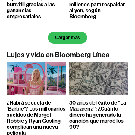
bursátil gracias a las
millones para respaldar
ganancias
al yen, según
empresariales
Bloomberg
Cargar más
Lujos y vida en Bloomberg Línea
¿Habrá secuela de
30 años del éxito de “La
‘Barbie’? Los millonarios
Macarena”: ¿Cuánto
sueldos de Margot
dinero ha generado la
Robbie y Ryan Gosling
canción que marcó los
complican una nueva
90?
película