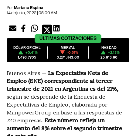
Por
Mariano Espina
14 de junio, 2022 | 05:00 AM
ÚLTIMAS
COTIZACIONES
DÓLAR OFICIAL
MERVAL
NASDAQ
+0.41%
-0.51%
+2.13%
1,493.7705
3,274,443.00
25,913.90
Buenos Aires —
La Expectativa Neta de
Empleo (ENE) correspondiente al tercer
trimestre de 2021 en Argentina es del 21%,
según se desprende de la Encuesta de
Expectativas de Empleo, elaborada por
ManpowerGroup en base a las respuestas de
720 empresas.
Este número refleja un
aumento del 8% sobre el segundo trimestre
de este año.