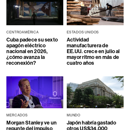
CENTROAMÉRICA
ESTADOS UNIDOS
Cuba padece su sexto
Actividad
apagón eléctrico
manufacturera de
nacional en 2026,
EE.UU. crece en julio al
¿cómo avanza la
mayor ritmo en más de
reconexión?
cuatro años
MERCADOS
MUNDO
Morgan Stanley ve un
Japón habría gastado
repunte del impulso
otros US$34.000