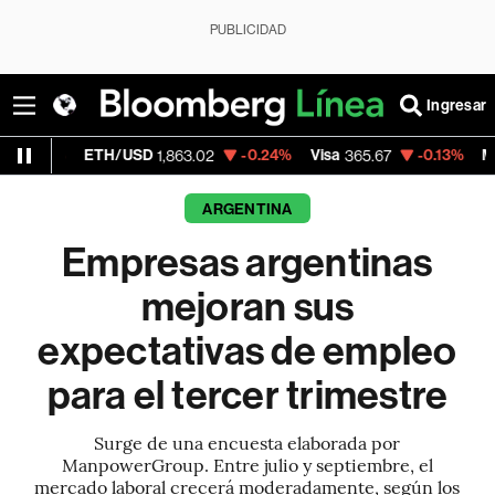
PUBLICIDAD
Ingresar
TH/USD
-0.24%
Visa
-0.13%
MercadoLibre
1,863.02
365.67
1
ARGENTINA
Empresas argentinas
mejoran sus
expectativas de empleo
para el tercer trimestre
Surge de una encuesta elaborada por
ManpowerGroup. Entre julio y septiembre, el
mercado laboral crecerá moderadamente, según los