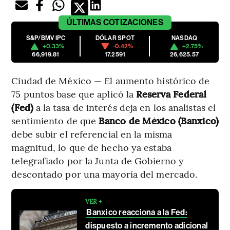
ÚLTIMAS
COTIZACIONES
S&P/BMV IPC
DÓLAR SPOT
NASDAQ
+0.33%
-0.42%
+2.75%
66,919.81
17.2591
26,625.57
Ciudad de México — El aumento histórico de
75 puntos base que aplicó la
Reserva Federal
(Fed)
a la tasa de interés deja en los analistas el
sentimiento de que
Banco de México (Banxico)
debe subir el referencial en la misma
magnitud, lo que de hecho ya estaba
telegrafiado por la Junta de Gobierno y
descontado por una mayoría del mercado.
VER +
Banxico reacciona a la Fed:
dispuesto a incremento adicional