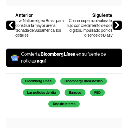
Anterior
Siguiente
Live Nation elige a Brasil para
Chanel supera a rivales del
construir la mayor arena
lujo con crecimiento de dos
techada de Sudamérica: los
dígitos, impulsado por los
detalles
diseños de Blazy
Convierta
Bloomberg Línea
en su fuente de
noticias
aquí
Temas de este artículo
Bloomberg Línea
Bloomberg Línea México
Las noticias del día
Banxico
FED
Tasa de interés