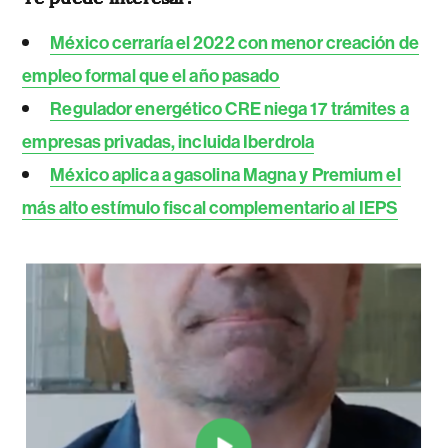
México cerraría el 2022 con menor creación de
empleo formal que el año pasado
Regulador energético CRE niega 17 trámites a
empresas privadas, incluida Iberdrola
México aplica a gasolina Magna y Premium el
más alto estímulo fiscal complementario al IEPS