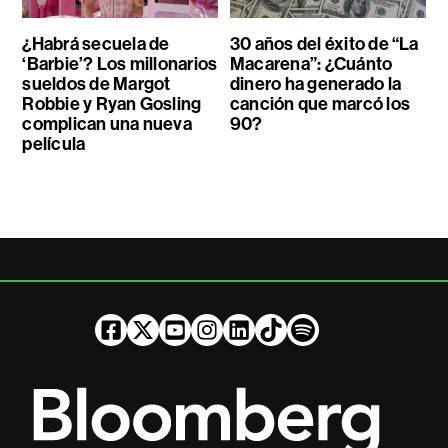
¿Habrá secuela de
30 años del éxito de “La
‘Barbie’? Los millonarios
Macarena”: ¿Cuánto
sueldos de Margot
dinero ha generado la
Robbie y Ryan Gosling
canción que marcó los
complican una nueva
90?
película