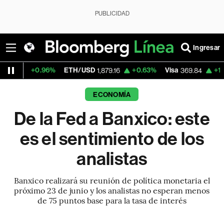
PUBLICIDAD
Ingresar
96%
ETH/USD
+0.63%
Visa
+1.14%
Mercado
1,879.16
369.84
ECONOMÍA
De la Fed a Banxico: este
es el sentimiento de los
analistas
Banxico realizará su reunión de política monetaria el
próximo 23 de junio y los analistas no esperan menos
de 75 puntos base para la tasa de interés