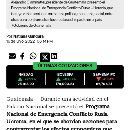
Alejandro Giammattei, presidente de Guatemala
presentó el
Programa Nacional de Emergencia Conflicto Rusia – Ucrania, que
incluye varias acciones en materia política, monetaria, social, entre
otras para contrarrestrar los efectos del impacto en el país.
(Gobierno de Guatemala)
Por
Natiana Gándara
16 de junio, 2022 | 06:14 PM
ÚLTIMAS
COTIZACIONES
NASDAQ
IBOVESPA
S&P/BMV IPC
+2.13%
+0.00%
-0.34%
25,913.90
178,000.24
66,706.81
Guatemala — Durante una actividad en el
Palacio Nacional se presentó el
Programa
Nacional de Emergencia Conflicto Rusia –
Ucrania, en el que se abordan acciones para
contrarrestar los efectos económicos que