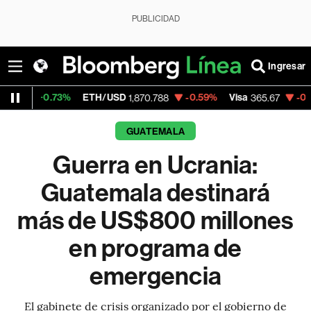
PUBLICIDAD
Ingresar
ETH/USD
-0.59%
Visa
-0.13%
MercadoLi
1,870.788
365.67
GUATEMALA
Guerra en Ucrania:
Guatemala destinará
más de US$800 millones
en programa de
emergencia
El gabinete de crisis organizado por el gobierno de