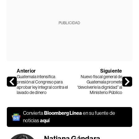
PUBLICIDAD
Anterior
Siguiente
Guatemala intensifica
Nuevo fiscal general de
presión al Congreso para
Guatemala promete
aprobar ley integral contra el
“devolverle la dignidad” al
lavado de dinero
Ministerio Público
Convierta
Bloomberg Línea
en su fuente de
noticias
aquí
Natiana Gándara